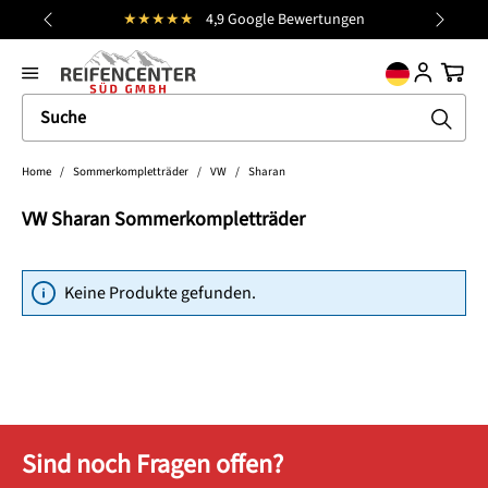
★★★★★
4,9 Google Bewertungen
alt springen
general.prev
Nächst
Ware
Home
/
Sommerkompletträder
/
VW
/
Sharan
VW Sharan Sommerkompletträder
Keine Produkte gefunden.
Sind noch Fragen offen?