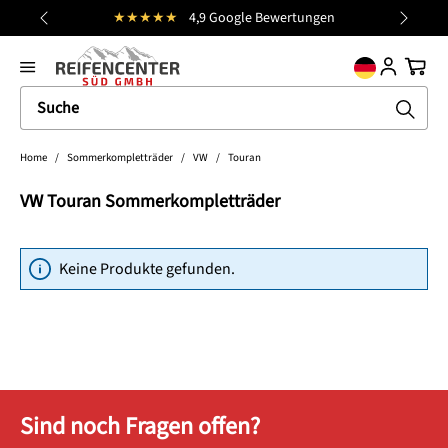
★★★★★
4,9 Google Bewertungen
alt springen
general.prev
Nächst
Ware
Home
/
Sommerkompletträder
/
VW
/
Touran
VW Touran Sommerkompletträder
Keine Produkte gefunden.
Sind noch Fragen offen?