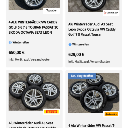
Tourador
4 ALU WINTERRÄDER VW CADDY
Alu Winterräder Audi A3 Seat
GOLF 5 6 7 8 TOURAN PASSAT 3C
Leon Skoda Octavia VW Caddy
SKODA OCTAVIA SEAT LEON
Golf 7 8 Passat Touran
Winterreifen
Winterreifen
650,00 €
629,00 €
inkl. MwSt. zzgl. Versandkosten
inkl. MwSt. zzgl. Versandkosten
Neu eingetroffen
Alu Winterräder Audi A3 Seat
4 Alu Winterräder VW Passat T-