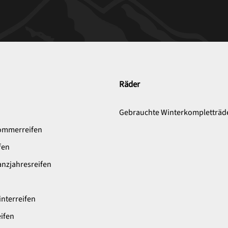
Räder
n
Gebrauchte Winterkompletträd
ommerreifen
fen
nzjahresreifen
nterreifen
ifen