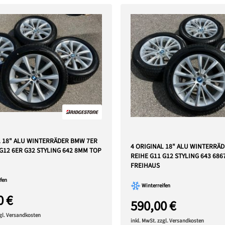
L 18" ALU WINTERRÄDER BMW 7ER
4 ORIGINAL 18" ALU WINTERRÄ
G12 6ER G32 STYLING 642 8MM TOP
REIHE G11 G12 STYLING 643 686
FREIHAUS
fen
Winterreifen
0 €
590,00 €
zgl. Versandkosten
inkl. MwSt. zzgl. Versandkosten