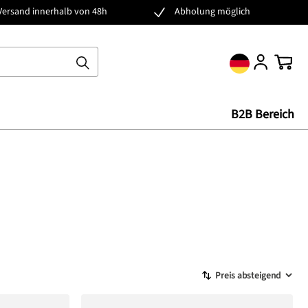
Versand innerhalb von 48h
Abholung möglich
Ware
B2B Bereich