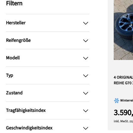
Filtern
Hersteller
Reifengröße
Modell
Typ
4 ORIGINA
REIHE G70 
Zustand
Winterrei
3.590
Tragfähigkeitsindex
inkl. MwSt. z
Geschwindigkeitsindex