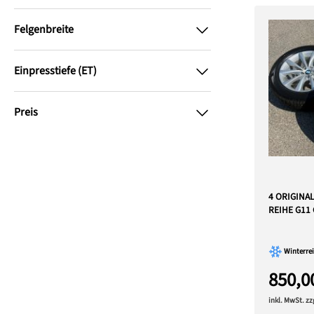
Felgenbreite
Einpresstiefe (ET)
Preis
4 ORIGINA
REIHE G11 
Winterrei
850,0
inkl. MwSt. z