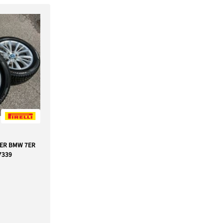
DER BMW 7ER
7339