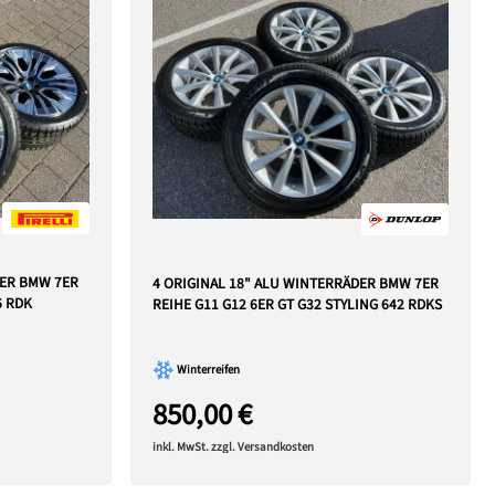
DER BMW 7ER
4 ORIGINAL 18" ALU WINTERRÄDER BMW 7ER
6 RDK
REIHE G11 G12 6ER GT G32 STYLING 642 RDKS
Winterreifen
850,00 €
inkl. MwSt. zzgl. Versandkosten