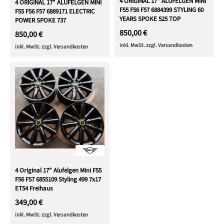
4 ORIGINAL 17" ALUFELGEN MINI
4 ORIGINAL 17" ALUFELGEN MINI
F55 F56 F57 6884399 STYLING 60
F55 F56 F57 6889171 ELECTRIC
YEARS SPOKE 525 TOP
POWER SPOKE 737
850,00 €
850,00 €
inkl. MwSt. zzgl. Versandkosten
inkl. MwSt. zzgl. Versandkosten
4 Original 17" Alufelgen Mini F55
F56 F57 6855109 Styling 499 7x17
ET54 Freihaus
349,00 €
inkl. MwSt. zzgl. Versandkosten