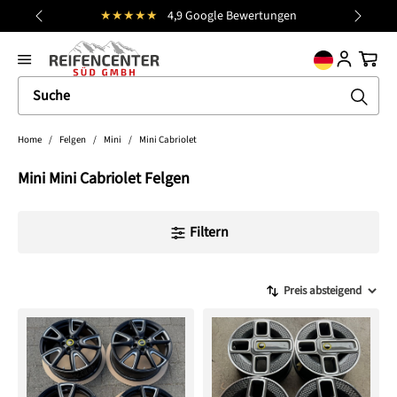
★★★★★
4,9 Google Bewertungen
alt springen
general.prev
Nächst
Ware
Home
/
Felgen
/
Mini
/
Mini Cabriolet
Mini Mini Cabriolet Felgen
Filtern