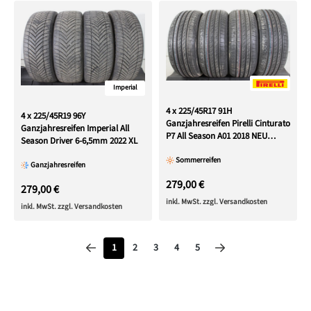
Imperial
4 x 225/45R17 91H
4 x 225/45R19 96Y
Ganzjahresreifen Pirelli Cinturato
Ganzjahresreifen Imperial All
P7 All Season A01 2018 NEU
Season Driver 6-6,5mm 2022 XL
FREIHAUS
Sommerreifen
Ganzjahresreifen
279,00 €
279,00 €
inkl. MwSt. zzgl. Versandkosten
inkl. MwSt. zzgl. Versandkosten
Seite
Seite
Seite
Seite
Seite
1
2
3
4
5