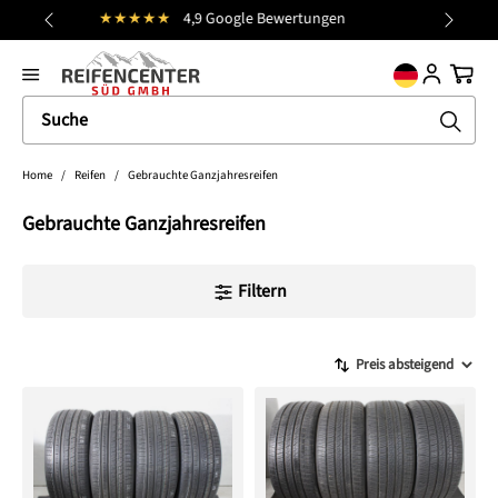
Kostenloser Versand (DE)
alt springen
general.prev
Nächst
Ware
Home
/
Reifen
/
Gebrauchte Ganzjahresreifen
Gebrauchte Ganzjahresreifen
Filtern