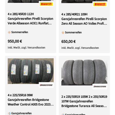
4 x 285/45R20 112H
4 x 285/40R21 109H
Ganzjahresreifen Pirelli Scorpion
Ganzjahresreifen Pirelli Scorpion
Verde Allseason AOE1 Runflat
Zero All Season AO Volles Profil
VollesProfil 2023 AOE
2019
Sommerreifen
Sommerreifen
950,00 €
650,00 €
inkl. MwSt. zzgl. Versandkosten
inkl. MwSt. zzgl. Versandkosten
4 x 225/55R16 99W
2 x 235/55R19 105W 2 x 255/50R19
Ganzjahresreifen Bridgestone
107W Ganzjahresreifen
Weather Control A005 Evo 2023
Bridgestone Turanza All Season
NEU
6 7mm 2025
Ganzjahresreifen
Ganzjahresreifen