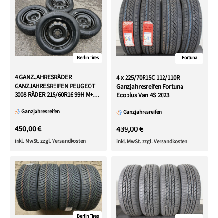
Berlin Tires
Fortuna
4 GANZJAHRESRÄDER
4 x 225/70R15C 112/110R
GANZJAHRESREIFEN PEUGEOT
Ganzjahresreifen Fortuna
3008 RÄDER 215/60R16 99H M+S
Ecoplus Van 4S 2023
FREIHAUS
Ganzjahresreifen
Ganzjahresreifen
450,00 €
439,00 €
inkl. MwSt. zzgl. Versandkosten
inkl. MwSt. zzgl. Versandkosten
Berlin Tires