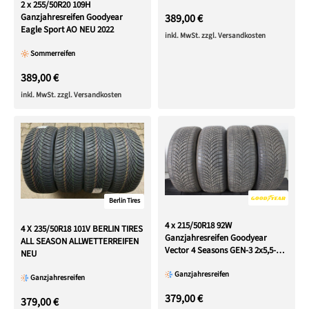
2 x 255/50R20 109H
389,00 €
Ganzjahresreifen Goodyear
Eagle Sport AO NEU 2022
inkl. MwSt. zzgl. Versandkosten
Sommerreifen
389,00 €
inkl. MwSt. zzgl. Versandkosten
Berlin Tires
4 x 215/50R18 92W
4 X 235/50R18 101V BERLIN TIRES
Ganzjahresreifen Goodyear
ALL SEASON ALLWETTERREIFEN
Vector 4 Seasons GEN-3 2x5,5-
NEU
6mm/2x6,5-7mm 3x2021/1x2024
Ganzjahresreifen
Ganzjahresreifen
379,00 €
379,00 €