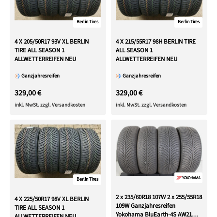
Berlin Tires
Berlin Tires
4 X 205/50R17 93V XL BERLIN
4 X 215/55R17 98H BERLIN TIRE
TIRE ALL SEASON 1
ALL SEASON 1
ALLWETTERREIFEN NEU
ALLWETTERREIFEN NEU
Ganzjahresreifen
Ganzjahresreifen
329,00 €
329,00 €
inkl. MwSt. zzgl. Versandkosten
inkl. MwSt. zzgl. Versandkosten
Berlin Tires
2 x 235/60R18 107W 2 x 255/55R18
4 X 225/50R17 98V XL BERLIN
109W Ganzjahresreifen
TIRE ALL SEASON 1
Yokohama BluEarth-4S AW21
ALLWETTERREIFEN NEU