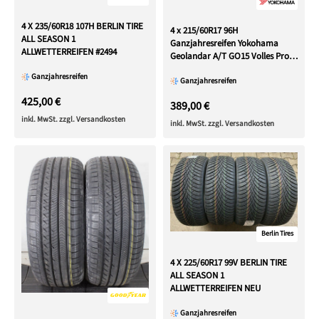
4 X 235/60R18 107H BERLIN TIRE
4 x 215/60R17 96H
ALL SEASON 1
Ganzjahresreifen Yokohama
ALLWETTERREIFEN #2494
Geolandar A/T GO15 Volles Profil
2023
Ganzjahresreifen
Ganzjahresreifen
425,00 €
389,00 €
inkl. MwSt. zzgl. Versandkosten
inkl. MwSt. zzgl. Versandkosten
Berlin Tires
4 X 225/60R17 99V BERLIN TIRE
ALL SEASON 1
ALLWETTERREIFEN NEU
Ganzjahresreifen