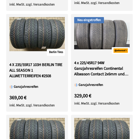
inkl. MwSt. zzgl. Versandkosten
inkl. MwSt. zzgl. Versandkosten
Neu eingetroffen
Berlin Tires
4 x 225/45R17 94W
4 X 235/55R17 103H BERLIN TIRE
Ganzjahresreifen Continental
ALL SEASON 1
Allseason Contact 2x6mm und
ALLWETTERREIFEN #2508
2x7mm 2022
Ganzjahresreifen
Ganzjahresreifen
329,00 €
369,00 €
inkl. MwSt. zzgl. Versandkosten
inkl. MwSt. zzgl. Versandkosten