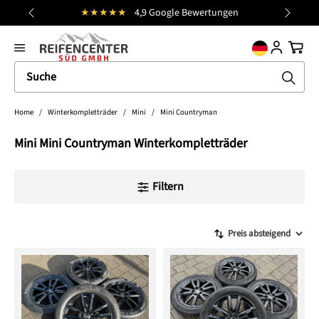
★★★★★
4,9 Google Bewertungen
alt springen
general.prev
Nächst
Ware
Home
/
Winterkompletträder
/
Mini
/
Mini Countryman
Mini Mini Countryman Winterkompletträder
Filtern