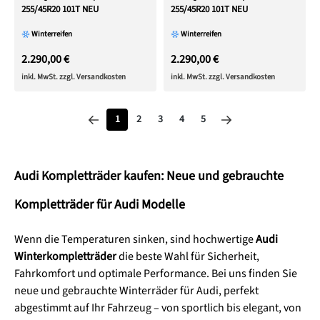
255/45R20 101T NEU
255/45R20 101T NEU
Winterreifen
Winterreifen
2.290,00 €
2.290,00 €
inkl. MwSt. zzgl. Versandkosten
inkl. MwSt. zzgl. Versandkosten
Seite
Seite
Seite
Seite
Seite
1
2
3
4
5
Audi Kompletträder kaufen: Neue und gebrauchte
Kompletträder für Audi Modelle
Wenn die Temperaturen sinken, sind hochwertige
Audi
Winterkompletträder
die beste Wahl für Sicherheit,
Fahrkomfort und optimale Performance. Bei uns finden Sie
neue und gebrauchte Winterräder für Audi, perfekt
abgestimmt auf Ihr Fahrzeug – von sportlich bis elegant, von