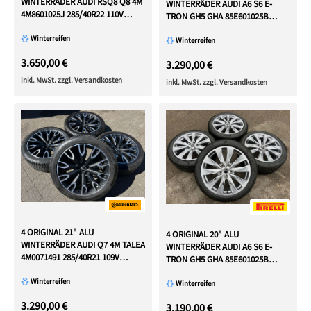
WINTERRÄDER AUDI RSQ8 Q8 4M
WINTERRÄDER AUDI A6 S6 E-
4M8601025J 285/40R22 110V
TRON GH5 GHA 85E601025B
RDKS
85E601025C 2024
Winterreifen
Winterreifen
3.650,00 €
3.290,00 €
inkl. MwSt. zzgl. Versandkosten
inkl. MwSt. zzgl. Versandkosten
4 ORIGINAL 21" ALU
4 ORIGINAL 20" ALU
WINTERRÄDER AUDI Q7 4M TALEA
WINTERRÄDER AUDI A6 S6 E-
4M0071491 285/40R21 109V
TRON GH5 GHA 85E601025B
FREIHAU
85E601025C 2024
Winterreifen
Winterreifen
3.290,00 €
3.190,00 €