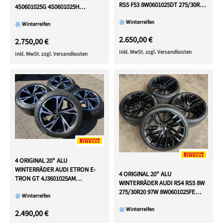
RS5 F53 8W0601025DT 275/30R20
4S0601025G 4S0601025H
97W
NEUWERTIG
Winterreifen
Winterreifen
2.650,00 €
2.750,00 €
inkl. MwSt. zzgl. Versandkosten
inkl. MwSt. zzgl. Versandkosten
4 ORIGINAL 20" ALU
WINTERRÄDER AUDI ETRON E-
4 ORIGINAL 20" ALU
TRON GT 4J3601025AM
WINTERRÄDER AUDI RS4 RS5 8W
4J3601025AL
275/30R20 97W 8W0601025FE
Winterreifen
FREIHAUS
Winterreifen
2.490,00 €