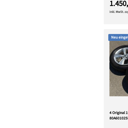
1.450
inkl. MwSt. z
Neu einge
4 Original 
80A601025K