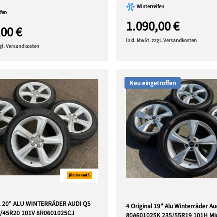
Winterreifen
fen
1.090,00 €
,00 €
inkl. MwSt. zzgl. Versandkosten
zgl. Versandkosten
Neu eingetroffen
L 20" ALU WINTERRÄDER AUDI Q5
4 Original 19" Alu Winterräder A
5/45R20 101V 8R0601025CJ
80A601025K 235/55R19 101H Mic