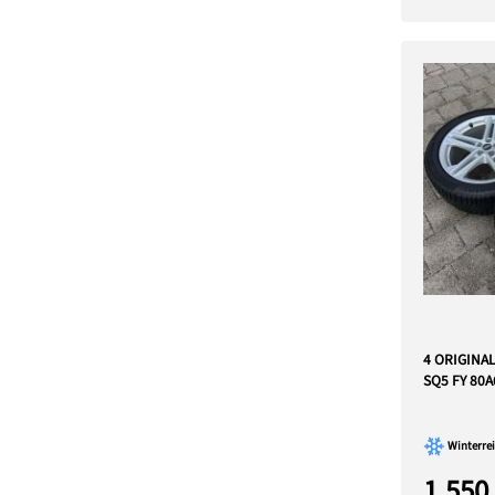
4 ORIGINA
SQ5 FY 80
Winterrei
1.550