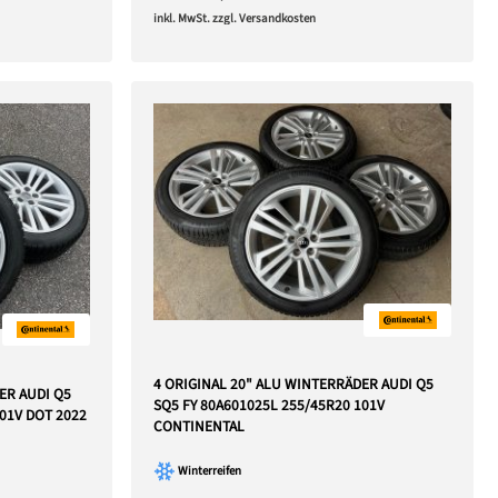
inkl. MwSt. zzgl. Versandkosten
4 ORIGINAL 20" ALU WINTERRÄDER AUDI Q5
ER AUDI Q5
SQ5 FY 80A601025L 255/45R20 101V
101V DOT 2022
CONTINENTAL
Winterreifen