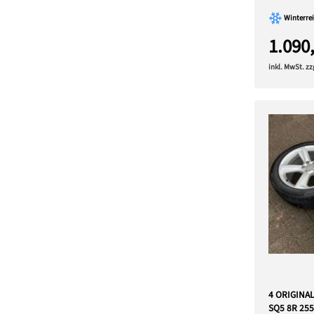
Winterrei
1.090
inkl. MwSt. z
4 ORIGINA
SQ5 8R 25