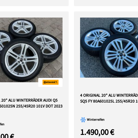
4 ORIGINAL 20" ALU WINTERRÄD
L 20" ALU WINTERRÄDER AUDI Q5
SQ5 FY 80A601025L 255/45R20 
A601025N 255/45R20 101V DOT 2023
Winterreifen
fen
1.490,00 €
,00 €