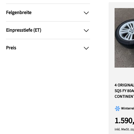
Felgenbreite
Einpresstiefe (ET)
Preis
4 ORIGINA
SQ5 FY 80A
CONTINEN
Winterrei
1.590
inkl. MwSt. z