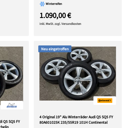
Winterreifen
1.090,00 €
inkl. MwSt. zzgl. Versandkosten
Neu eingetroffen
4 Original 19" Alu Winterräder Audi Q5 SQ5 FY
udi Q5 SQ5 FY
80A601025K 235/55R19 101H Continental
helin