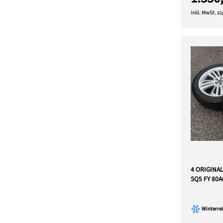
inkl. MwSt. z
4 ORIGINA
SQ5 FY 80A
Winterrei