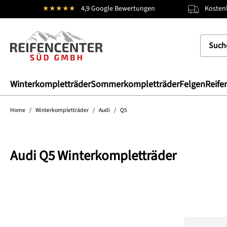
★★★★★
4,9 Google Bewertungen
Kostenl
springen
Zur Hauptnavigation springen
Winterkompletträder
Sommerkompletträder
Felgen
Reife
Home
/
Winterkompletträder
/
Audi
/
Q5
Audi Q5 Winterkompletträder