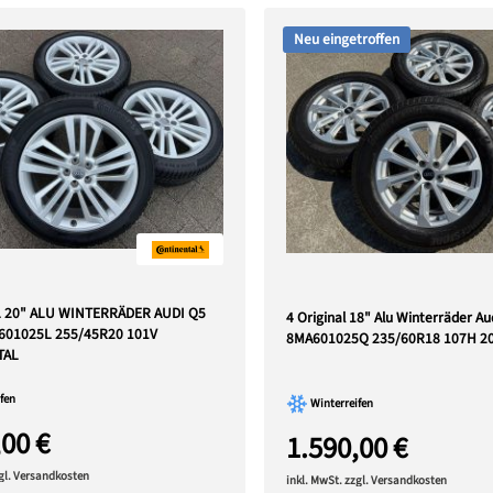
Neu eingetroffen
L 20" ALU WINTERRÄDER AUDI Q5
4 Original 18" Alu Winterräder A
601025L 255/45R20 101V
8MA601025Q 235/60R18 107H 2
TAL
fen
Winterreifen
,00 €
1.590,00 €
zgl. Versandkosten
inkl. MwSt. zzgl. Versandkosten