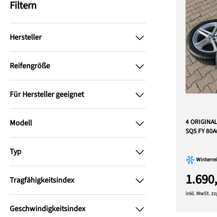
Filtern
Hersteller
Reifengröße
Für Hersteller geeignet
4 ORIGINA
Modell
SQ5 FY 80
Typ
Winterrei
1.690
Tragfähigkeitsindex
inkl. MwSt. z
Geschwindigkeitsindex