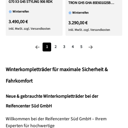
G70 X3 G45 STYLING 906 RDK
TRON GH5 GHA 85E601025B
85E601025C 2024
Winterreifen
Winterreifen
3.490,00 €
3.290,00 €
inkl. MwSt. zzgl. Versandkosten
inkl. MwSt. zzgl. Versandkosten
Seite
Seite
Seite
Seite
Seite
1
2
3
4
5
Winterkompletträder für maximale Sicherheit &
Fahrkomfort
Neue & gebrauchte Winterkompletträder bei der
Reifencenter Süd GmbH
Willkommen bei der Reifencenter Süd GmbH – Ihrem
Experten für hochwertige