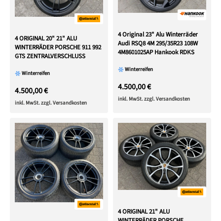
4 Original 23" Alu Winterräder
4 ORIGINAL 20" 21" ALU
Audi RSQ8 4M 295/35R23 108W
WINTERRÄDER PORSCHE 911 992
4M8601025AP Hankook RDKS
GTS ZENTRALVERSCHLUSS
Winterreifen
Winterreifen
4.500,00 €
4.500,00 €
inkl. MwSt. zzgl. Versandkosten
inkl. MwSt. zzgl. Versandkosten
4 ORIGINAL 21" ALU
WINTERRÄDER PORSCHE