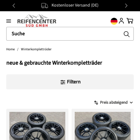
Kostenloser Versand (DE)
alt springen
general.prev
Nächst
Ware
Home
/
Winterkompletträder
neue & gebrauchte Winterkompletträder
Filtern