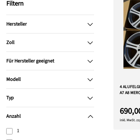
Filtern
Hersteller
Zoll
Für Hersteller geeignet
Modell
4 ALUFELGE
A7 A8 MER
Typ
690,0
Anzahl
inkl. MwSt. z
1