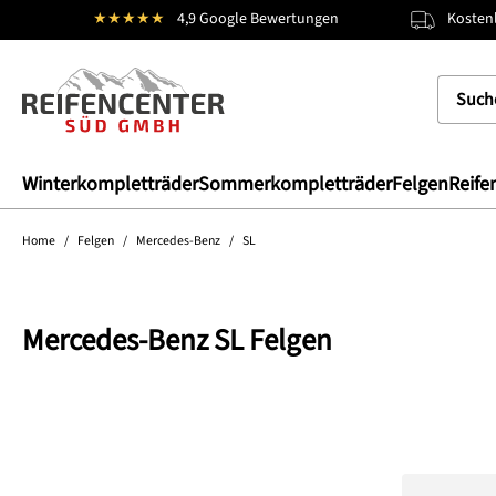
★★★★★
4,9 Google Bewertungen
Kostenl
springen
Zur Hauptnavigation springen
Winterkompletträder
Sommerkompletträder
Felgen
Reife
Home
/
Felgen
/
Mercedes-Benz
/
SL
Mercedes-Benz SL Felgen