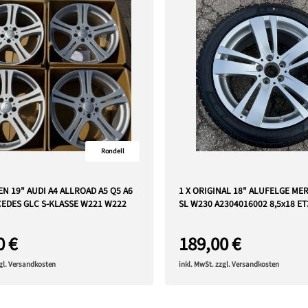
Rondell
N 19" AUDI A4 ALLROAD A5 Q5 A6
1 X ORIGINAL 18" ALUFELGE ME
CEDES GLC S-KLASSE W221 W222
SL W230 A2304016002 8,5x18 E
0 €
189,00 €
zgl. Versandkosten
inkl. MwSt. zzgl. Versandkosten