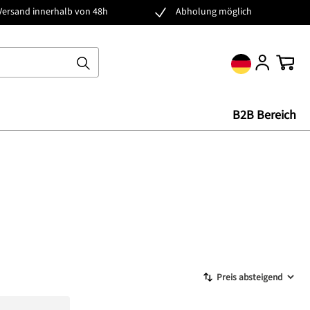
Versand innerhalb von 48h
Abholung möglich
Ware
B2B Bereich