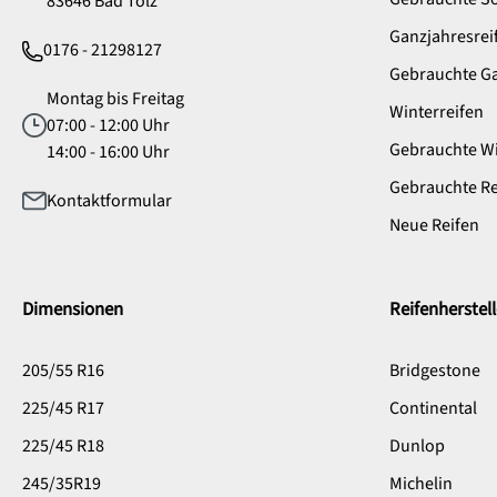
83646 Bad Tölz
Ganzjahresrei
0176 - 21298127
Gebrauchte Ga
Montag bis Freitag
Winterreifen
07:00 - 12:00 Uhr
Gebrauchte Wi
14:00 - 16:00 Uhr
Gebrauchte Re
Kontaktformular
Neue Reifen
Dimensionen
Reifenherstell
205/55 R16
Bridgestone
225/45 R17
Continental
225/45 R18
Dunlop
245/35R19
Michelin