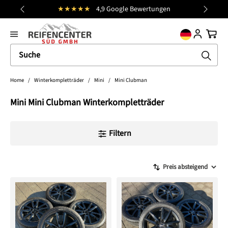
★★★★★
4,9 Google Bewertungen
alt springen
general.prev
Nächst
Ware
Home
/
Winterkompletträder
/
Mini
/
Mini Clubman
Mini Mini Clubman Winterkompletträder
Filtern