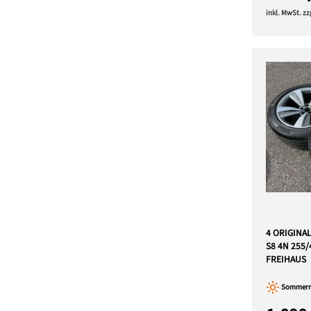
inkl. MwSt. z
4 ORIGINA
S8 4N 255
FREIHAUS
Sommerre