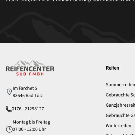
Service
Reifen
Sommerreife
Im Farchet 5
Gebrauchte S
83646 Bad Tölz
Ganzjahresrei
0176 - 21298127
Gebrauchte Ga
Montag bis Freitag
Winterreifen
07:00 - 12:00 Uhr