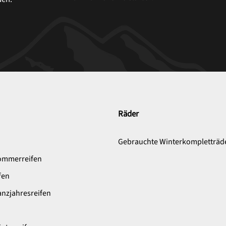
Räder
n
Gebrauchte Winterkompletträd
ommerreifen
fen
nzjahresreifen