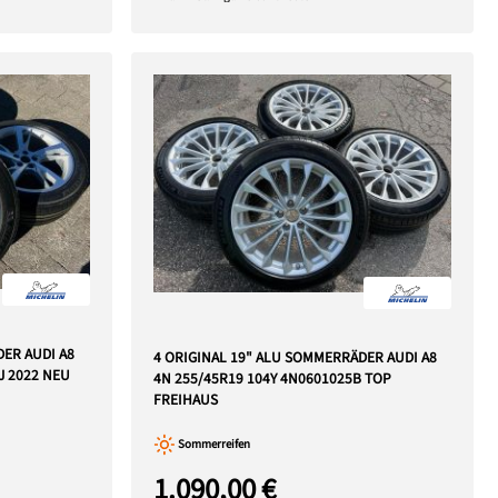
DER AUDI A8
4 ORIGINAL 19" ALU SOMMERRÄDER AUDI A8
J 2022 NEU
4N 255/45R19 104Y 4N0601025B TOP
FREIHAUS
Sommerreifen
1.090,00 €