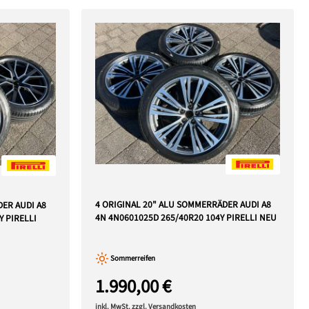
4 ORIGINAL 20" ALU SOMMERRÄDER AUDI A8
DER AUDI A8
4N 4N0601025D 265/40R20 104Y PIRELLI NEU
Y PIRELLI
Sommerreifen
1.990,00 €
inkl. MwSt. zzgl. Versandkosten