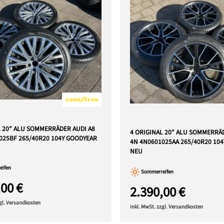
L 20" ALU SOMMERRÄDER AUDI A8
4 ORIGINAL 20" ALU SOMMERRÄ
025BF 265/40R20 104Y GOODYEAR
4N 4N0601025AA 265/40R20 104
NEU
ifen
Sommerreifen
,00 €
2.390,00 €
zgl. Versandkosten
inkl. MwSt. zzgl. Versandkosten