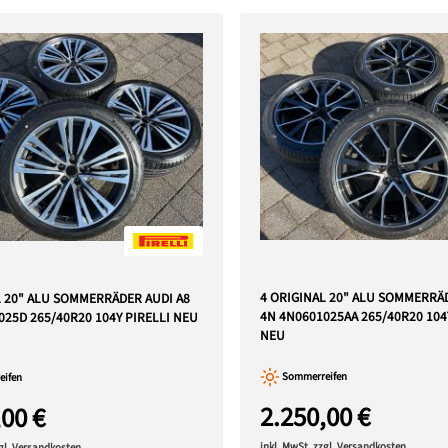
4 ORIGINAL 20" ALU SOMMERRÄ
L 20" ALU SOMMERRÄDER AUDI A8
4N 4N0601025AA 265/40R20 104
025D 265/40R20 104Y PIRELLI NEU
NEU
Sommerreifen
ifen
2.250,00 €
,00 €
inkl. MwSt. zzgl. Versandkosten
zgl. Versandkosten