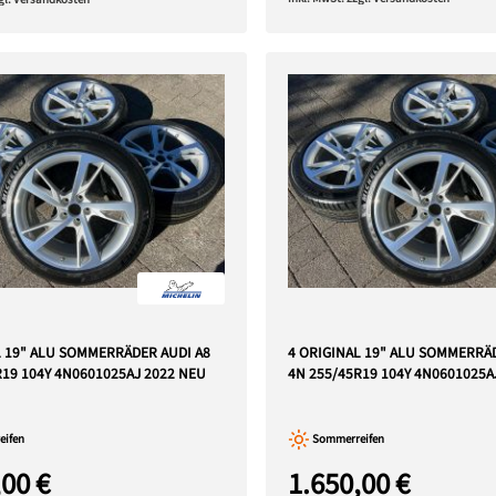
L 19" ALU SOMMERRÄDER AUDI A8
4 ORIGINAL 19" ALU SOMMERRÄ
R19 104Y 4N0601025AJ 2022 NEU
4N 255/45R19 104Y 4N0601025A
ifen
Sommerreifen
,00 €
1.650,00 €