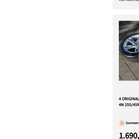
4 ORIGINA
4N 255/45
Sommerre
1.690