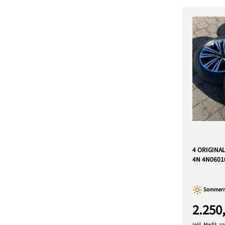
4 ORIGINA
4N 4N0601
Sommerre
2.250
inkl. MwSt. z