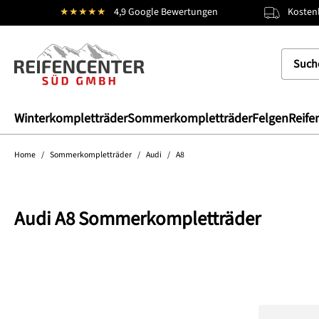
★★★★★
4,9 Google Bewertungen
Kostenl
springen
Zur Hauptnavigation springen
Winterkompletträder
Sommerkompletträder
Felgen
Reife
Home
/
Sommerkompletträder
/
Audi
/
A8
Audi A8 Sommerkompletträder