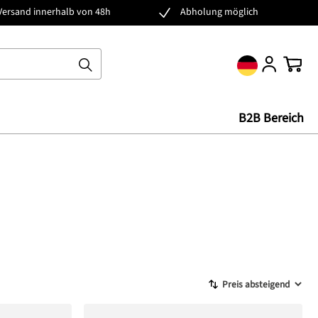
Versand innerhalb von 48h
Abholung möglich
Ware
B2B Bereich