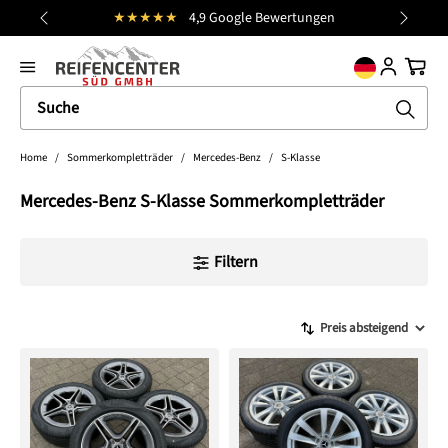
★★★★★
4,9 Google Bewertungen
alt springen
general.prev
Nächst
Ware
Home
/
Sommerkompletträder
/
Mercedes-Benz
/
S-Klasse
Mercedes-Benz S-Klasse Sommerkompletträder
Filtern