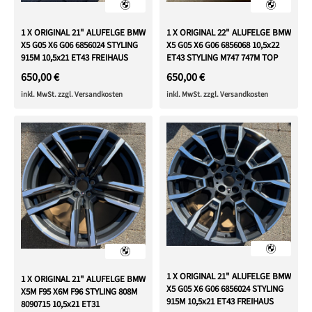
1 X ORIGINAL 21" ALUFELGE BMW
1 X ORIGINAL 22" ALUFELGE BMW
X5 G05 X6 G06 6856024 STYLING
X5 G05 X6 G06 6856068 10,5x22
915M 10,5x21 ET43 FREIHAUS
ET43 STYLING M747 747M TOP
650,00 €
650,00 €
inkl. MwSt. zzgl. Versandkosten
inkl. MwSt. zzgl. Versandkosten
1 X ORIGINAL 21" ALUFELGE BMW
1 X ORIGINAL 21" ALUFELGE BMW
X5 G05 X6 G06 6856024 STYLING
X5M F95 X6M F96 STYLING 808M
915M 10,5x21 ET43 FREIHAUS
8090715 10,5x21 ET31