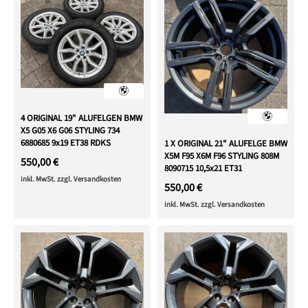
4 ORIGINAL 19" ALUFELGEN BMW
X5 G05 X6 G06 STYLING 734
6880685 9x19 ET38 RDKS
1 X ORIGINAL 21" ALUFELGE BMW
X5M F95 X6M F96 STYLING 808M
550,00 €
8090715 10,5x21 ET31
inkl. MwSt. zzgl. Versandkosten
550,00 €
inkl. MwSt. zzgl. Versandkosten