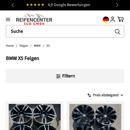
Kostenloser Versand (DE)
alt springen
general.prev
Nächst
Ware
Home
/
Felgen
/
BMW
/
X5
BMW X5 Felgen
Filtern