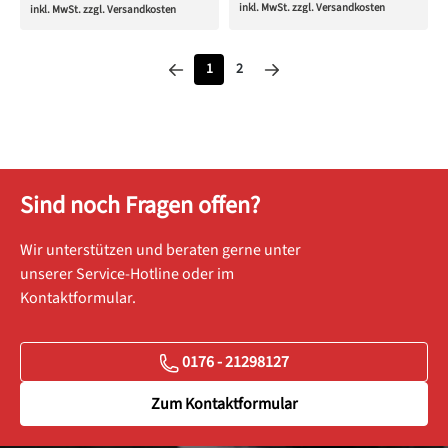
inkl. MwSt. zzgl. Versandkosten
inkl. MwSt. zzgl. Versandkosten
Seite
Seite
1
2
Sind noch Fragen offen?
Wir unterstützen und beraten gerne unter
unserer Service-Hotline oder im
Kontaktformular.
0176 - 21298127
Zum Kontaktformular