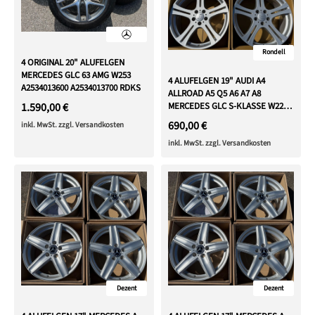
Rondell
4 ORIGINAL 20" ALUFELGEN
MERCEDES GLC 63 AMG W253
4 ALUFELGEN 19" AUDI A4
A2534013600 A2534013700 RDKS
ALLROAD A5 Q5 A6 A7 A8
1.590,00 €
MERCEDES GLC S-KLASSE W221
W222
690,00 €
inkl. MwSt. zzgl. Versandkosten
inkl. MwSt. zzgl. Versandkosten
Dezent
Dezent