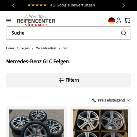
Kostenloser Versand (DE)
alt springen
general.prev
Nächst
Ware
Home
/
Felgen
/
Mercedes-Benz
/
GLC
Mercedes-Benz GLC Felgen
Filtern