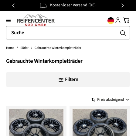
Kostenloser Versand (DE)
alt springen
general.prev
Nächst
Ware
Home
/
Räder
/
Gebrauchte Winterkompletträder
Gebrauchte Winterkompletträder
Filtern