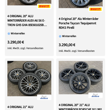
4 ORIGINAL 20" ALU
4 Original 20" Alu Winterräder
WINTERRÄDER AUDI A6 S6 E-
Porsche Taycan Tequipemnt
TRON GH5 GHA 85E601025B
RDKS Pirelli
85E601025C 2024
Winterreifen
Winterreifen
3.290,00 €
3.290,00 €
inkl. MwSt. zzgl. Versandkosten
inkl. MwSt. zzgl. Versandkosten
4 ORIGINAL 20" 21" ALU
4 ORIGINAL 21" ALU
WINTERRÄDER PORSCHE 911 992