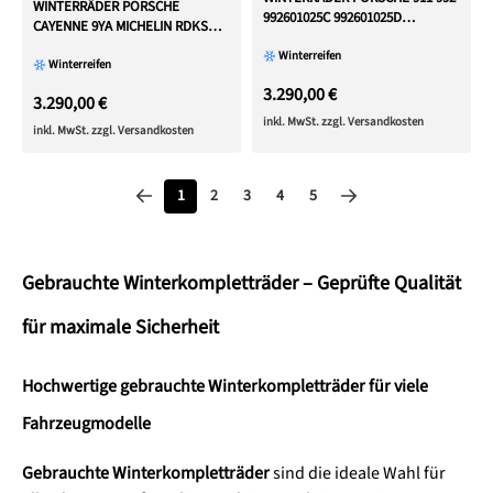
WINTERRÄDER PORSCHE
992601025C 992601025D
CAYENNE 9YA MICHELIN RDKS
SCHWARZ RDKS
FREIHAUS
Winterreifen
Winterreifen
3.290,00 €
3.290,00 €
inkl. MwSt. zzgl. Versandkosten
inkl. MwSt. zzgl. Versandkosten
Seite
Seite
Seite
Seite
Seite
1
2
3
4
5
Gebrauchte Winterkompletträder – Geprüfte Qualität
für maximale Sicherheit
Hochwertige gebrauchte Winterkompletträder für viele
Fahrzeugmodelle
Gebrauchte Winterkompletträder
sind die ideale Wahl für