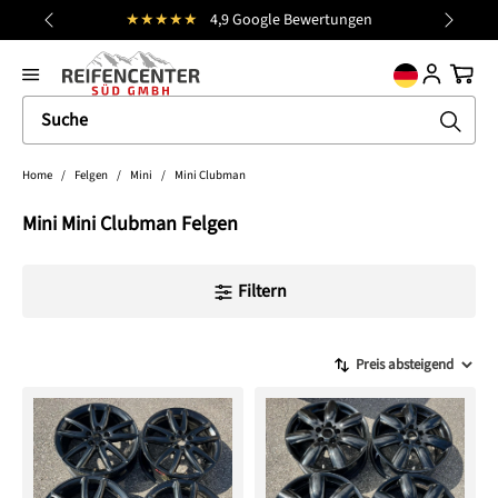
★★★★★
4,9 Google Bewertungen
alt springen
general.prev
Nächst
Ware
Home
/
Felgen
/
Mini
/
Mini Clubman
Mini Mini Clubman Felgen
Filtern