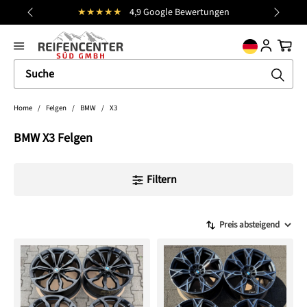
Kostenloser Versand (DE)
alt springen
general.prev
Nächst
Ware
Home
/
Felgen
/
BMW
/
X3
BMW X3 Felgen
Filtern