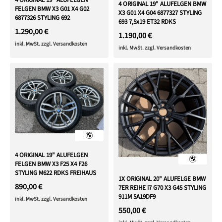
4 ORIGINAL 19" ALUFELGEN
4 ORIGINAL 19" ALUFELGEN BMW
FELGEN BMW X3 G01 X4 G02
X3 G01 X4 G04 6877327 STYLING
6877326 STYLING 692
693 7,5x19 ET32 RDKS
1.290,00 €
1.190,00 €
inkl. MwSt. zzgl. Versandkosten
inkl. MwSt. zzgl. Versandkosten
4 ORIGINAL 19" ALUFELGEN
FELGEN BMW X3 F25 X4 F26
STYLING M622 RDKS FREIHAUS
1X ORIGINAL 20" ALUFELGE BMW
890,00 €
7ER REIHE i7 G70 X3 G45 STYLING
911M 5A19DF9
inkl. MwSt. zzgl. Versandkosten
550,00 €