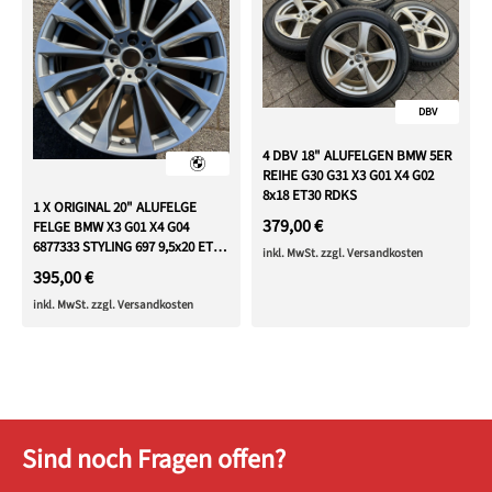
DBV
4 DBV 18" ALUFELGEN BMW 5ER
REIHE G30 G31 X3 G01 X4 G02
8x18 ET30 RDKS
1 X ORIGINAL 20" ALUFELGE
379,00 €
FELGE BMW X3 G01 X4 G04
6877333 STYLING 697 9,5x20 ET43
inkl. MwSt. zzgl. Versandkosten
FREIHAUS
395,00 €
inkl. MwSt. zzgl. Versandkosten
Sind noch Fragen offen?