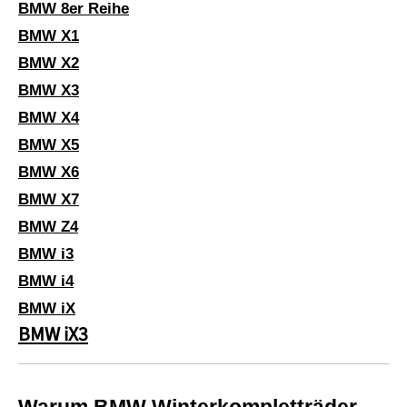
BMW 8er Reihe
BMW X1
BMW X2
BMW X3
BMW X4
BMW X5
BMW X6
BMW X7
BMW Z4
BMW i3
BMW i4
BMW iX
BMW iX3
Warum BMW Winterkompletträder 