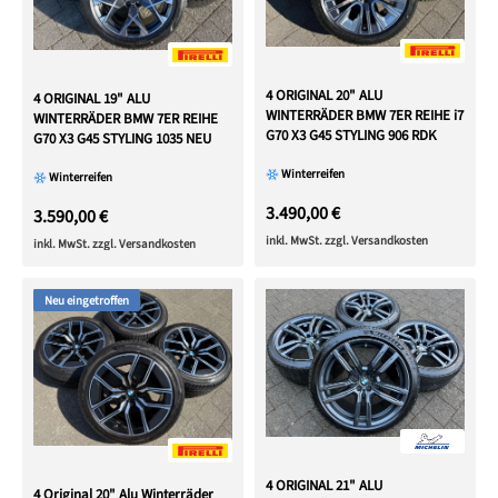
4 ORIGINAL 20" ALU
4 ORIGINAL 19" ALU
WINTERRÄDER BMW 7ER REIHE i7
WINTERRÄDER BMW 7ER REIHE
G70 X3 G45 STYLING 906 RDK
G70 X3 G45 STYLING 1035 NEU
Winterreifen
Winterreifen
3.490,00 €
3.590,00 €
inkl. MwSt. zzgl. Versandkosten
inkl. MwSt. zzgl. Versandkosten
Neu eingetroffen
4 ORIGINAL 21" ALU
4 Original 20" Alu Winterräder