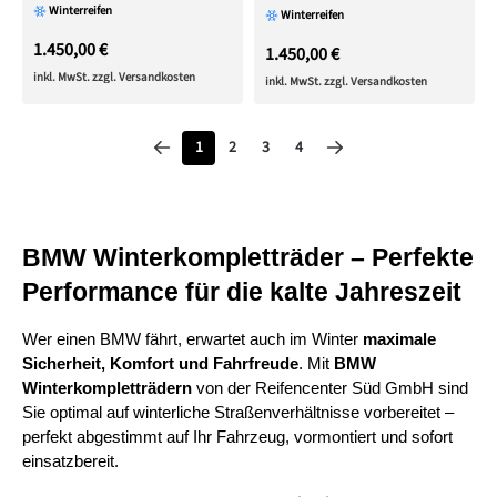
Winterreifen
Winterreifen
1.450,00 €
1.450,00 €
inkl. MwSt. zzgl. Versandkosten
inkl. MwSt. zzgl. Versandkosten
Seite
Seite
Seite
Seite
1
2
3
4
BMW Winterkompletträder – Perfekte 
Performance für die kalte Jahreszeit
Wer einen BMW fährt, erwartet auch im Winter 
maximale 
Sicherheit, Komfort und Fahrfreude
. Mit 
BMW 
Winterkompletträdern
 von der Reifencenter Süd GmbH sind 
Sie optimal auf winterliche Straßenverhältnisse vorbereitet – 
perfekt abgestimmt auf Ihr Fahrzeug, vormontiert und sofort 
einsatzbereit.