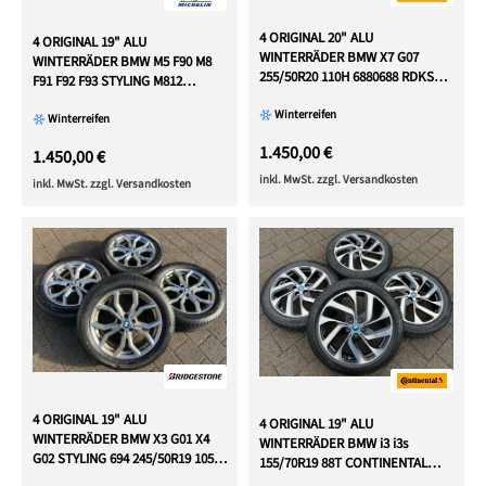
4 ORIGINAL 20" ALU
4 ORIGINAL 19" ALU
WINTERRÄDER BMW X7 G07
WINTERRÄDER BMW M5 F90 M8
255/50R20 110H 6880688 RDKS
F91 F92 F93 STYLING M812
FREIHAUS
FREIHAUS
Winterreifen
Winterreifen
1.450,00 €
1.450,00 €
inkl. MwSt. zzgl. Versandkosten
inkl. MwSt. zzgl. Versandkosten
4 ORIGINAL 19" ALU
4 ORIGINAL 19" ALU
WINTERRÄDER BMW X3 G01 X4
WINTERRÄDER BMW i3 i3s
G02 STYLING 694 245/50R19 105V
155/70R19 88T CONTINENTAL
RDKS
6856894 STYLING 428 NEU RDKS