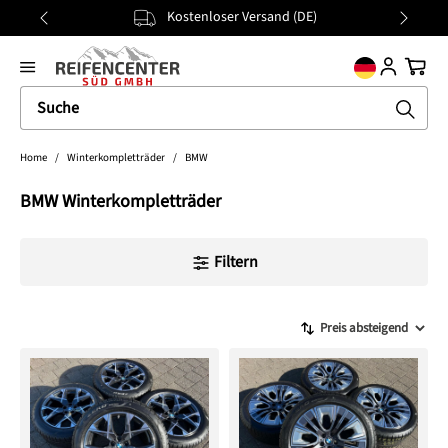
Kostenloser Versand (DE)
alt springen
general.prev
Nächst
Ware
Home
/
Winterkompletträder
/
BMW
BMW Winterkompletträder
Filtern