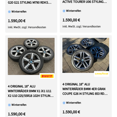
ACTIVE TOURER U06 STYLING
G20 G21 STYLING M790 RDKS
M838 RDKS
NEU FREIHAUS
Winterreifen
Winterreifen
1.590,00 €
1.590,00 €
inkl. MwSt. zzgl. Versandkosten
inkl. MwSt. zzgl. Versandkosten
4 ORIGINAL 18" ALU
4 ORIGINAL 18" ALU
WINTERRÄDER BMW 4ER GRAN
WINTERRÄDER BMW X1 iX1 U11
COUPE G26 i4 STYLING 853 RDKS
X2 U10 225/55R18 102H STYLING
FREIHAUS
837
Winterreifen
Winterreifen
1.590,00 €
1.590,00 €