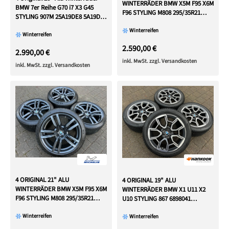
WINTERRÄDER BMW X5M F95 X6M
BMW 7er Reihe G70 i7 X3 G45
F96 STYLING M808 295/35R21
STYLING 907M 25A19DE8 5A19DE9
107V FREIHAUS
Pirelli
Winterreifen
Winterreifen
2.590,00 €
2.990,00 €
inkl. MwSt. zzgl. Versandkosten
inkl. MwSt. zzgl. Versandkosten
4 ORIGINAL 21" ALU
4 ORIGINAL 19" ALU
WINTERRÄDER BMW X5M F95 X6M
WINTERRÄDER BMW X1 U11 X2
F96 STYLING M808 295/35R21
U10 STYLING 867 6898041
107V FREIHAUS
FREIHAUS
Winterreifen
Winterreifen