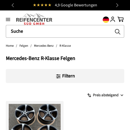
★★★★★
4,9 Google Bewertungen
alt springen
general.prev
Nächst
Ware
Home
/
Felgen
/
Mercedes-Benz
/
R-Klasse
Mercedes-Benz R-Klasse Felgen
Filtern