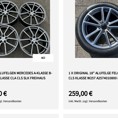
AEZ
 ALUFELGEN MERCEDES A-KLASSE B-
1 X ORIGINAL 18" ALUFELGE FE
KLASSE CLA CLS SLK FREIHAUS
CLS KLASSE W257 A2574010800 
0 €
259,00 €
zgl. Versandkosten
inkl. MwSt. zzgl. Versandkosten