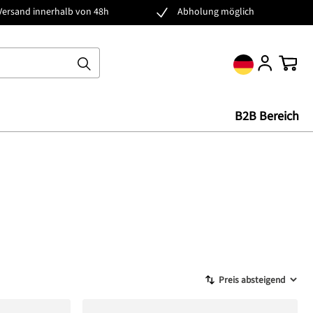
Versand innerhalb von 48h
Abholung möglich
Ware
B2B Bereich