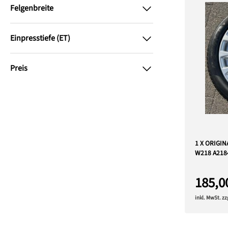
Felgenbreite
Einpresstiefe (ET)
Preis
1 X ORIGI
W218 A218
185,0
inkl. MwSt. z