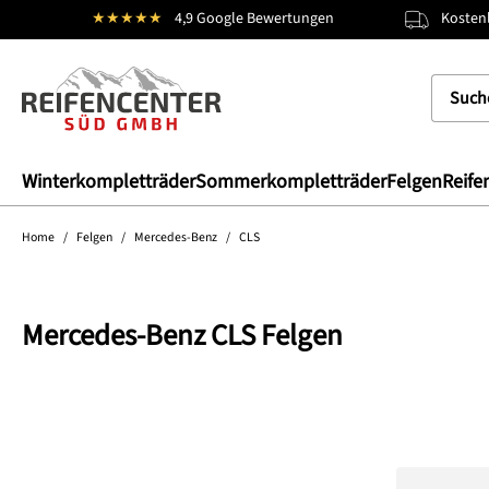
★★★★★
4,9 Google Bewertungen
Kostenl
springen
Zur Hauptnavigation springen
Winterkompletträder
Sommerkompletträder
Felgen
Reife
Home
/
Felgen
/
Mercedes-Benz
/
CLS
Mercedes-Benz CLS Felgen