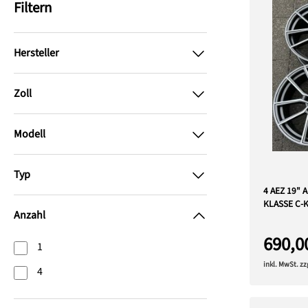
Filtern
Hersteller
Zoll
Modell
Typ
4 AEZ 19"
KLASSE C-
Anzahl
690,0
1
inkl. MwSt. z
4