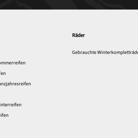
Räder
n
Gebrauchte Winterkompletträd
ommerreifen
fen
nzjahresreifen
nterreifen
ifen