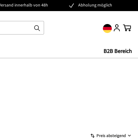
Versand innerhalb von 48h
Abholung möglich
Ware
B2B Bereich