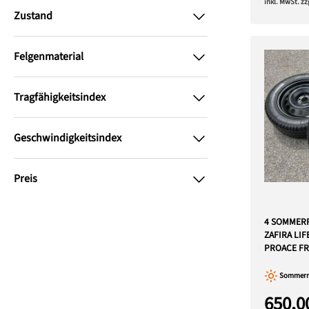
inkl. MwSt. z
Zustand
Felgenmaterial
Tragfähigkeitsindex
Geschwindigkeitsindex
Preis
4 SOMMERR
ZAFIRA LI
PROACE FR
Sommerre
650,0