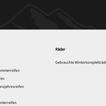
Räder
n
Gebrauchte Winterkompletträd
ommerreifen
fen
nzjahresreifen
nterreifen