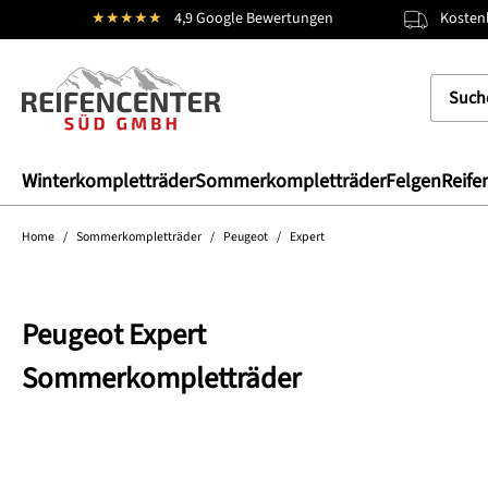
★★★★★
4,9 Google Bewertungen
Kostenl
springen
Zur Hauptnavigation springen
Winterkompletträder
Sommerkompletträder
Felgen
Reife
Home
/
Sommerkompletträder
/
Peugeot
/
Expert
Peugeot Expert
Sommerkompletträder