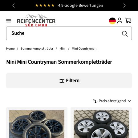
★★★★★
4,9 Google Bewertungen
alt springen
general.prev
Nächst
Ware
Home
/
Sommerkompletträder
/
Mini
/
Mini Countryman
Mini Mini Countryman Sommerkompletträder
Filtern