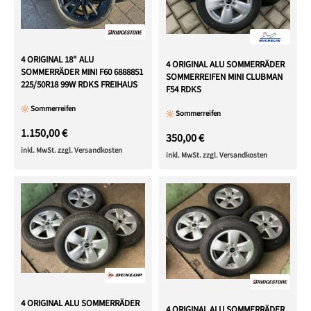
4 ORIGINAL 18" ALU
4 ORIGINAL ALU SOMMERRÄDER
SOMMERRÄDER MINI F60 6888851
SOMMERREIFEN MINI CLUBMAN
225/50R18 99W RDKS FREIHAUS
F54 RDKS
Sommerreifen
Sommerreifen
1.150,00 €
350,00 €
inkl. MwSt. zzgl. Versandkosten
inkl. MwSt. zzgl. Versandkosten
4 ORIGINAL ALU SOMMERRÄDER
4 ORIGINAL ALU SOMMERRÄDER