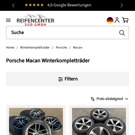
Kostenloser Versand (DE)
alt springen
general.prev
Nächst
Ware
Home
/
Winterkompletträder
/
Porsche
/
Macan
Porsche Macan Winterkompletträder
Filtern