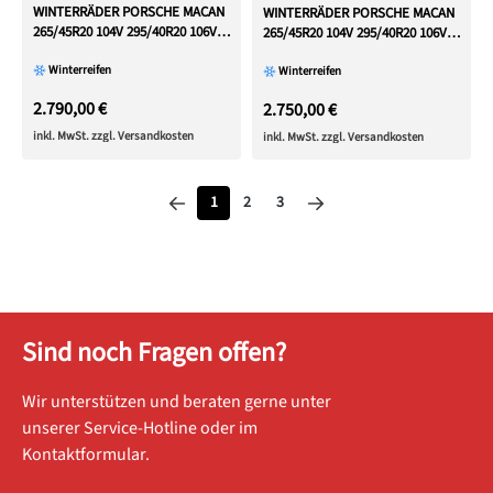
WINTERRÄDER PORSCHE MACAN
WINTERRÄDER PORSCHE MACAN
265/45R20 104V 295/40R20 106V
265/45R20 104V 295/40R20 106V
RDKS
RDKS
Winterreifen
Winterreifen
2.790,00 €
2.750,00 €
inkl. MwSt. zzgl. Versandkosten
inkl. MwSt. zzgl. Versandkosten
Seite
Seite
Seite
1
2
3
Sind noch Fragen offen?
Wir unterstützen und beraten gerne unter
unserer Service-Hotline oder im
Kontaktformular.