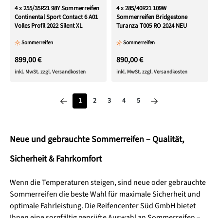
4 x 255/35R21 98Y Sommerreifen
4 x 285/40R21 109W
Continental Sport Contact 6 A01
Sommerreifen Bridgestone
Volles Profil 2022 Silent XL
Turanza T005 RO 2024 NEU
Sommerreifen
Sommerreifen
899,00 €
890,00 €
inkl. MwSt. zzgl. Versandkosten
inkl. MwSt. zzgl. Versandkosten
Seite
Seite
Seite
Seite
Seite
1
2
3
4
5
Neue und gebrauchte Sommerreifen – Qualität,
Sicherheit & Fahrkomfort
Wenn die Temperaturen steigen, sind neue oder gebrauchte
Sommerreifen die beste Wahl für maximale Sicherheit und
optimale Fahrleistung. Die Reifencenter Süd GmbH bietet
Ihnen eine sorgfältig geprüfte Auswahl an Sommerreifen –