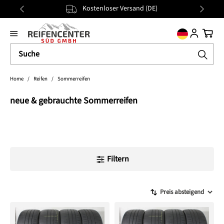
Kostenloser Versand (DE)
alt springen
general.prev
Nächst
Ware
Home
/
Reifen
/
Sommerreifen
neue & gebrauchte Sommerreifen
Filtern