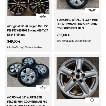
4 ORIGINAL 16" ALUFELGEN MINI
COUNTRYMAN F60 6856029 7x16
4 Original 17" Alufelgen Mini F55
ET41 RDKS FREIHAUS
F56 F57 6855109 Styling 499 7x17
265,00 €
ET54 Freihaus
349,00 €
inkl. MwSt. zzgl. Versandkosten
inkl. MwSt. zzgl. Versandkosten
4 ORIGINAL 16" ALUFELGEN
FELGEN MINI COUNTRYMAN F60
6856029 7x16 ET41 5x112 RDKS