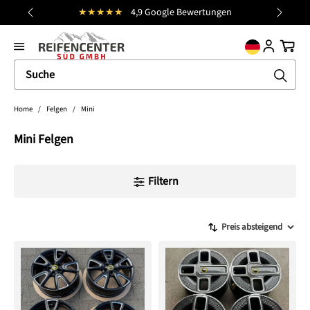
★★★★★
4,9 Google Bewertungen
K
alt springen
general.prev
Nächst
Ware
Home
/
Felgen
/
Mini
Mini Felgen
Filtern