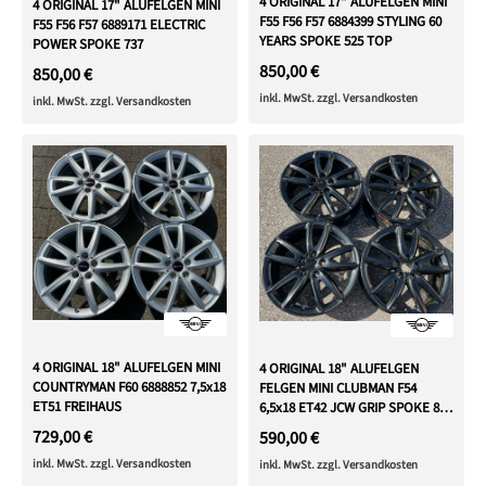
4 ORIGINAL 17" ALUFELGEN MINI
4 ORIGINAL 17" ALUFELGEN MINI
F55 F56 F57 6884399 STYLING 60
F55 F56 F57 6889171 ELECTRIC
YEARS SPOKE 525 TOP
POWER SPOKE 737
850,00 €
850,00 €
inkl. MwSt. zzgl. Versandkosten
inkl. MwSt. zzgl. Versandkosten
4 ORIGINAL 18" ALUFELGEN MINI
4 ORIGINAL 18" ALUFELGEN
COUNTRYMAN F60 6888852 7,5x18
FELGEN MINI CLUBMAN F54
ET51 FREIHAUS
6,5x18 ET42 JCW GRIP SPOKE 815
6887611
729,00 €
590,00 €
inkl. MwSt. zzgl. Versandkosten
inkl. MwSt. zzgl. Versandkosten