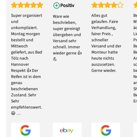
Positiv
Super organisiert
Alles gut
B
Ware wie
und
gelaufen. Faire
W
beschrieben,
unkompliziert.
Verhandlung,
ä
super gereinigt
Montag morgen
fairer Preis ,
L
übergeben und
bestellt und
schneller
P
Versand sehr
Mittwoch
Versand und der
B
schnell. Immer
geliefert, aus Bad
Monteur hatte
B
wieder gerne 👍
Tölz nach
heute nichts
A
💪
Hannover
auszusetzen.
s
Respekt 👍 Der
Gerne wieder.
b
Reifen ist in dem
N
genau
ar
beschriebenen
S
Zustand. Sehr
B
Sehr
E
empfehlenswert.
😃 …