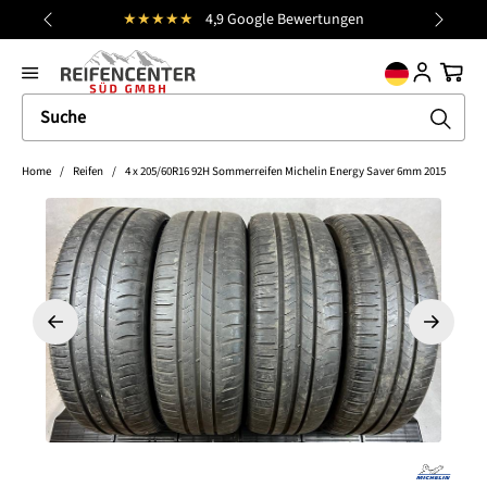
★★★★★
4,9 Google Bewertungen
Kost
alt springen
general.prev
Nächst
Ware
Home
/
Reifen
/
4 x 205/60R16 92H Sommerreifen Michelin Energy Saver 6mm 2015
Bildergalerie überspringen