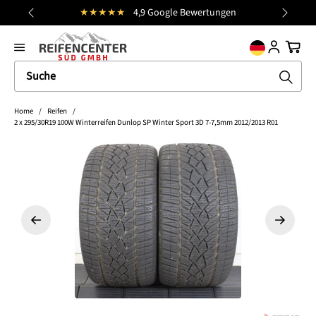
★★★★★
4,9 Google Bewertungen
alt springen
general.prev
Nächst
Ware
Home
/
Reifen
/
2 x 295/30R19 100W Winterreifen Dunlop SP Winter Sport 3D 7-7,5mm 2012/2013 R01
Bildergalerie überspringen