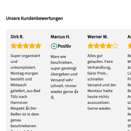
Unsere Kundenbewertungen
Dirk R.
Marcus H.
Werner W.
Ax
Positiv
Super organisiert
Alles gut
B
Ware wie
und
gelaufen. Faire
W
beschrieben,
unkompliziert.
Verhandlung,
ä
super gereinigt
Montag morgen
fairer Preis ,
L
übergeben und
bestellt und
schneller
P
Versand sehr
Mittwoch
Versand und der
B
schnell. Immer
geliefert, aus Bad
Monteur hatte
B
wieder gerne 👍
Tölz nach
heute nichts
A
💪
Hannover
auszusetzen.
s
Respekt 👍 Der
Gerne wieder.
b
Reifen ist in dem
N
genau
ar
beschriebenen
S