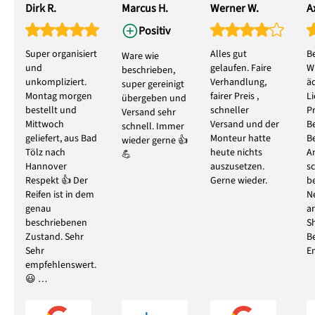
Dirk R.
Marcus H.
Werner W.
Ax
Positiv
Super organisiert
Alles gut
B
Ware wie
und
gelaufen. Faire
W
beschrieben,
unkompliziert.
Verhandlung,
ä
super gereinigt
Montag morgen
fairer Preis ,
L
übergeben und
bestellt und
schneller
P
Versand sehr
Mittwoch
Versand und der
B
schnell. Immer
geliefert, aus Bad
Monteur hatte
B
wieder gerne 👍
Tölz nach
heute nichts
A
💪
Hannover
auszusetzen.
s
Respekt 👍 Der
Gerne wieder.
b
Reifen ist in dem
N
genau
ar
beschriebenen
S
Zustand. Sehr
B
Sehr
E
empfehlenswert.
😃 …