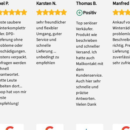
el P.
Karsten N.
Thomas B.
Manfred 
Positiv
este saubere
sehr freundlicher
Ankauf vo
Top seriöser
interkomplettr
und flexibler
Winterräde
Verkäufer.
der. DPD-
Umgang, guter
problemlo
Produkt wie
ieferung ohne
Service und
Beschrei
beschrieben
robleme oder
schnelle
richtig. Pr
und schneller
eschädigungen.
Lieferung ...
Lieferung
Versand. Ich
estens verpackt.
unbedingt zu
zuverlässi
hatte auch
nfragen werden
empfehlen
sehr zufri
Mailkontakt mit
chnell
dem
eantwortet.
Kundenservice.
ette Leute
Auch hier sehr
beiten dort...
schnelle und
hop hat von mir
präzise
este
Antworten.
mpfehlung!
Vielen Dank