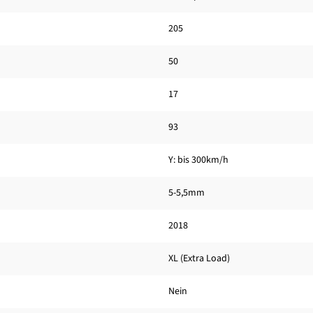
205
50
17
93
Y: bis 300km/h
5-5,5mm
2018
XL (Extra Load)
Nein