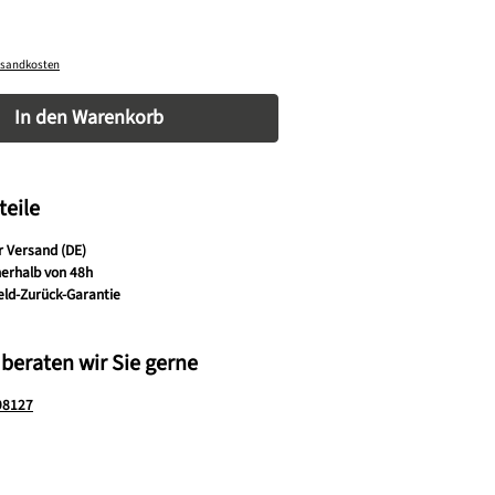
ersandkosten
nzahl: Gib den gewünschten Wert ein oder be
In den Warenkorb
teile
r Versand (DE)
nerhalb von 48h
eld-Zurück-Garantie
 beraten wir Sie gerne
98127