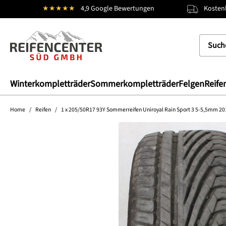
★★★★★
4,9 Google Bewertungen
Kostenl
springen
Zur Hauptnavigation springen
Winterkompletträder
Sommerkompletträder
Felgen
Reife
Home
/
Reifen
/
1 x 205/50R17 93Y Sommerreifen Uniroyal Rain Sport 3 5-5,5mm 20
Bildergalerie überspringen