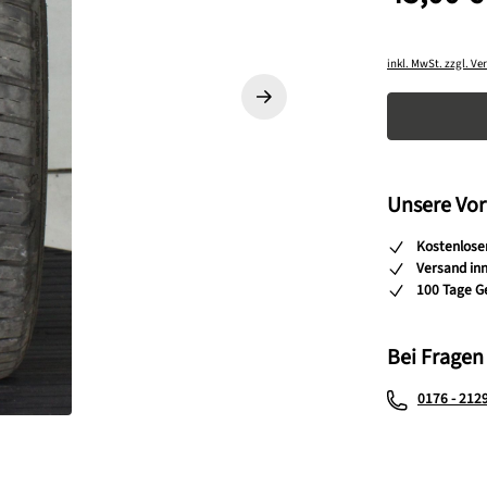
inkl. MwSt. zzgl. V
Produkt A
Unsere Vor
Kostenlose
Versand in
100 Tage G
Bei Fragen
0176 - 212