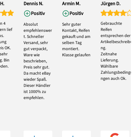
H.
Dennis N.
Armin M.
Jürgen D.
Positiv
Positiv
n 4
Gebrauchte
Absolut
Sehr guter
rn lief
Reifen
empfehlenswer
Kontakt, Reifen
s.
entsprechen der
t. Schneller
gekauft und am
bung
Artikelbeschreibu
Versand, sehr
selben Tag
eis OK.
ng.
gut verpackt,
montiert.
 sehr
Zeitnahe
Ware wie
Klasse gelaufen
g. Bin
Lieferung.
beschrieben,
eden.
Wählbare
Preis sehr gut.
Zahlungsbedingu
Da macht eBay
ngen auch Ok.
wieder Spaß.
Dieser Händler
ist 1000% zu
empfehlen.