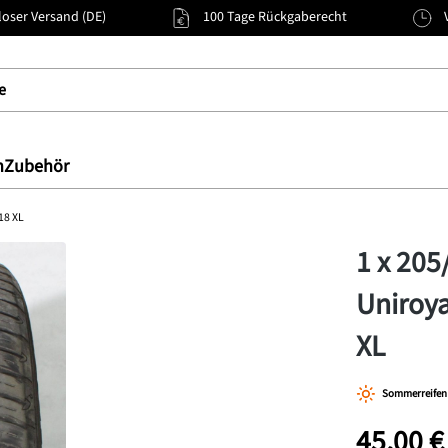
oser Versand (DE)
100 Tage Rückgaberecht
n
Zubehör
18 XL
1 x 20
Uniroya
XL
Sommerreifen
45,00 €