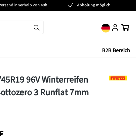
Versand innerhalb von 48h
Abholung möglich
Ware
B2B Bereich
/45R19 96V Winterreifen
 Sottozero 3 Runflat 7mm
€