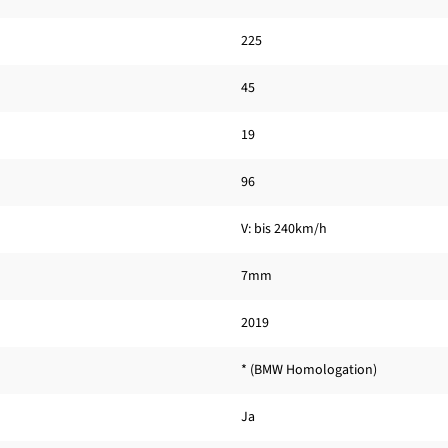
225
45
19
96
V: bis 240km/h
7mm
2019
* (BMW Homologation)
Ja