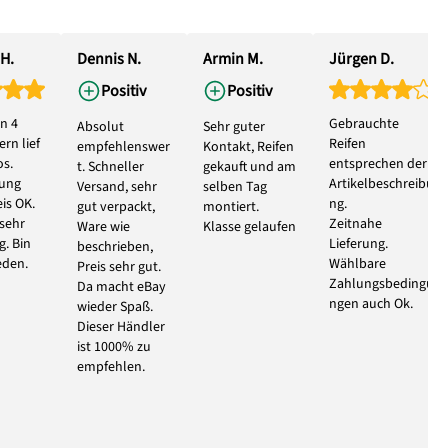
H.
Dennis N.
Armin M.
Jürgen D.
Positiv
Positiv
n 4
Gebrauchte
Absolut
Sehr guter
rn lief
Reifen
empfehlenswer
Kontakt, Reifen
s.
entsprechen der
t. Schneller
gekauft und am
bung
Artikelbeschreibu
Versand, sehr
selben Tag
eis OK.
ng.
gut verpackt,
montiert.
 sehr
Zeitnahe
Ware wie
Klasse gelaufen
g. Bin
Lieferung.
beschrieben,
eden.
Wählbare
Preis sehr gut.
Zahlungsbedingu
Da macht eBay
ngen auch Ok.
wieder Spaß.
Dieser Händler
ist 1000% zu
empfehlen.