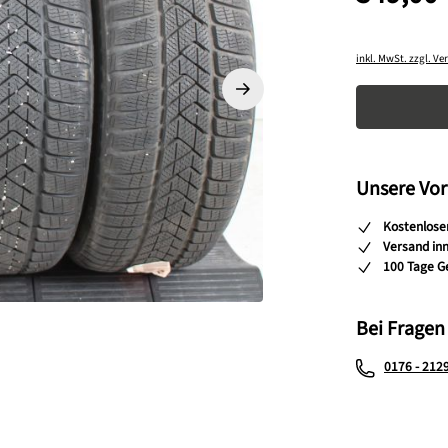
inkl. MwSt. zzgl. V
Produkt A
Unsere Vor
Kostenlose
Versand in
100 Tage G
Bei Fragen
0176 - 212