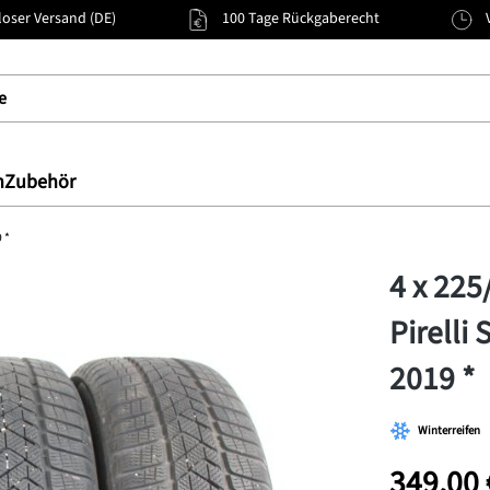
oser Versand (DE)
100 Tage Rückgaberecht
n
Zubehör
 *
4 x 225
Pirelli
2019 *
Winterreifen
349,00 