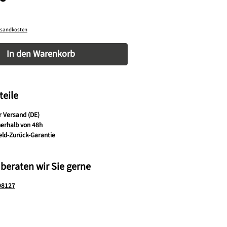
ersandkosten
nzahl: Gib den gewünschten Wert ein oder be
In den Warenkorb
teile
r Versand (DE)
nerhalb von 48h
eld-Zurück-Garantie
 beraten wir Sie gerne
98127