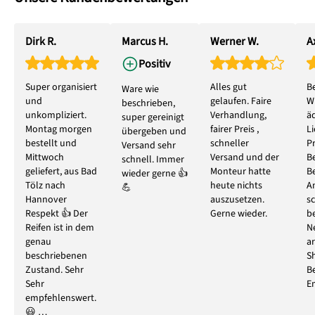
Dirk R.
Marcus H.
Werner W.
Ax
Positiv
Super organisiert
Alles gut
B
Ware wie
und
gelaufen. Faire
W
beschrieben,
unkompliziert.
Verhandlung,
ä
super gereinigt
Montag morgen
fairer Preis ,
L
übergeben und
bestellt und
schneller
P
Versand sehr
Mittwoch
Versand und der
B
schnell. Immer
geliefert, aus Bad
Monteur hatte
B
wieder gerne 👍
Tölz nach
heute nichts
A
💪
Hannover
auszusetzen.
s
Respekt 👍 Der
Gerne wieder.
b
Reifen ist in dem
N
genau
ar
beschriebenen
S
Zustand. Sehr
B
Sehr
E
empfehlenswert.
😃 …