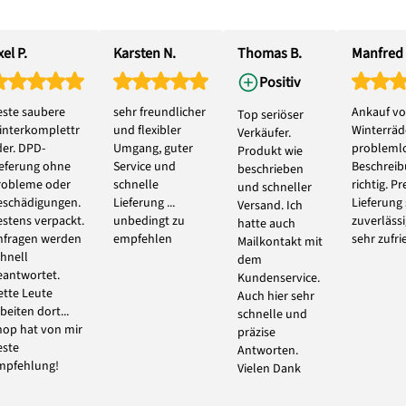
el P.
Karsten N.
Thomas B.
Manfred 
Positiv
este saubere
sehr freundlicher
Ankauf vo
Top seriöser
interkomplettr
und flexibler
Winterräde
Verkäufer.
der. DPD-
Umgang, guter
problemlo
Produkt wie
ieferung ohne
Service und
Beschrei
beschrieben
robleme oder
schnelle
richtig. Pr
und schneller
eschädigungen.
Lieferung ...
Lieferung
Versand. Ich
estens verpackt.
unbedingt zu
zuverlässi
hatte auch
nfragen werden
empfehlen
sehr zufri
Mailkontakt mit
chnell
dem
eantwortet.
Kundenservice.
ette Leute
Auch hier sehr
beiten dort...
schnelle und
hop hat von mir
präzise
este
Antworten.
mpfehlung!
Vielen Dank