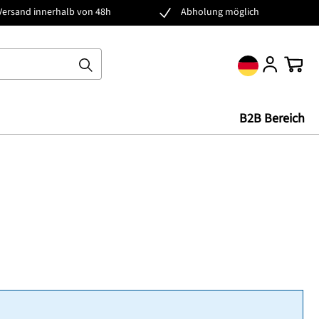
Versand innerhalb von 48h
Abholung möglich
Ware
B2B Bereich