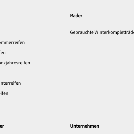
Räder
n
Gebrauchte Winterkompletträd
ommerreifen
fen
nzjahresreifen
nterreifen
ifen
er
Unternehmen