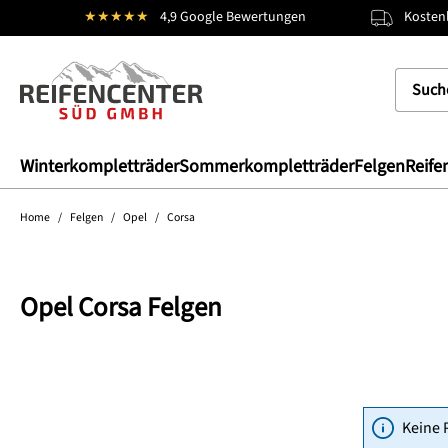
★★★★★
4,9 Google Bewertungen
Kostenl
springen
Zur Hauptnavigation springen
Winterkompletträder
Sommerkompletträder
Felgen
Reife
Home
/
Felgen
/
Opel
/
Corsa
Opel Corsa Felgen
Keine 