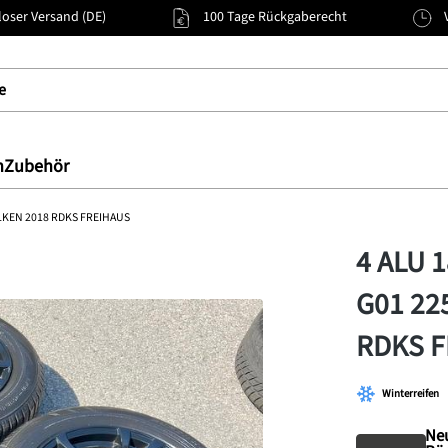
oser Versand (DE)
100 Tage Rückgaberecht
n
Zubehör
LKEN 2018 RDKS FREIHAUS
4 ALU 
G01 22
RDKS F
Winterreifen
Ne