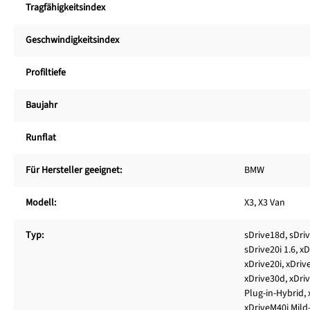
Tragfähigkeitsindex
Geschwindigkeitsindex
Profiltiefe
Baujahr
Runflat
Für Hersteller geeignet:
BMW
Modell:
X3, X3 Van
Typ:
sDrive18d, sDriv
sDrive20i 1.6, x
xDrive20i, xDriv
xDrive30d, xDri
Plug-in-Hybrid, 
xDriveM40i Mild