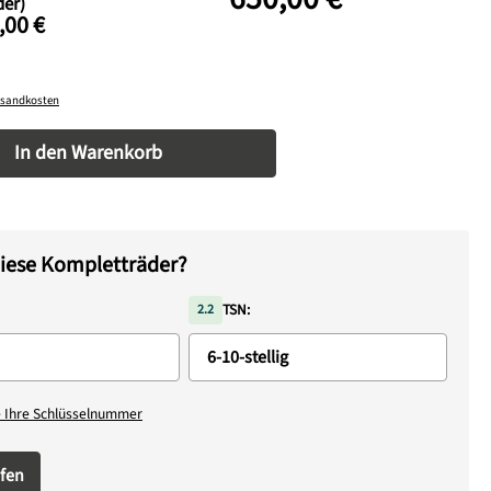
er)
,00 €
ersandkosten
nzahl: Gib den gewünschten Wert ein oder be
In den Warenkorb
iese Kompletträder?
TSN:
2.2
e Ihre Schlüsselnummer
fen