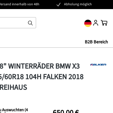
Versand innerhalb von 48h
Abholung möglich
Ware
B2B Bereich
18" WINTERRÄDER BMW X3
5/60R18 104H FALKEN 2018
REIHAUS
u Auswuchten (4
650,00 €