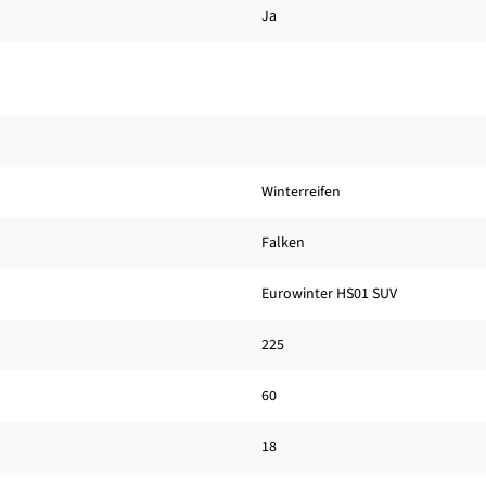
Ja
Winterreifen
Falken
Eurowinter HS01 SUV
225
60
18