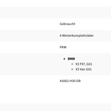
Gebraucht
4 Winterkompletträder
PKW
BMW
X3 F97, G01
X3 Van G01
A5002-H30-DB