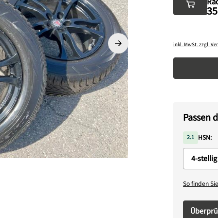
Räd
35
inkl. MwSt. zzgl. V
Produkt A
Passen d
HSN:
2.1
So finden Si
Überprü