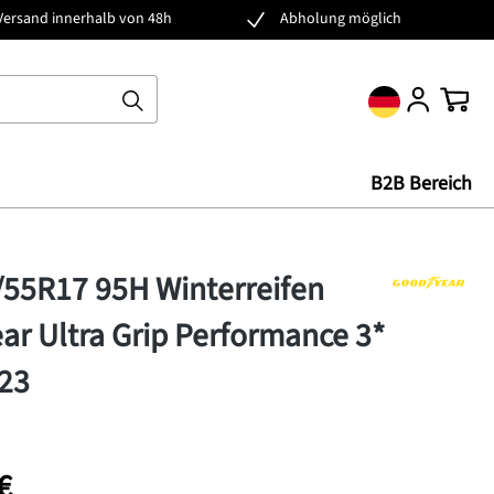
Versand innerhalb von 48h
Abholung möglich
Ware
B2B Bereich
/55R17 95H Winterreifen
r Ultra Grip Performance 3*
23
€