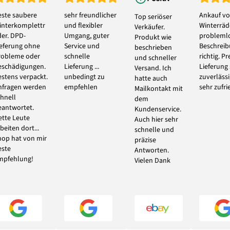
este saubere
sehr freundlicher
Ankauf vo
Top seriöser
interkomplettr
und flexibler
Winterräde
Verkäufer.
der. DPD-
Umgang, guter
problemlo
Produkt wie
ieferung ohne
Service und
Beschrei
beschrieben
robleme oder
schnelle
richtig. Pr
und schneller
eschädigungen.
Lieferung ...
Lieferung
Versand. Ich
estens verpackt.
unbedingt zu
zuverlässi
hatte auch
nfragen werden
empfehlen
sehr zufri
Mailkontakt mit
chnell
dem
eantwortet.
Kundenservice.
ette Leute
Auch hier sehr
beiten dort...
schnelle und
hop hat von mir
präzise
este
Antworten.
mpfehlung!
Vielen Dank