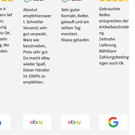
n 4
Gebrauchte
Absolut
Sehr guter
rn lief
Reifen
empfehlenswer
Kontakt, Reifen
s.
entsprechen der
t. Schneller
gekauft und am
bung
Artikelbeschreibu
Versand, sehr
selben Tag
eis OK.
ng.
gut verpackt,
montiert.
 sehr
Zeitnahe
Ware wie
Klasse gelaufen
g. Bin
Lieferung.
beschrieben,
eden.
Wählbare
Preis sehr gut.
Zahlungsbedingu
Da macht eBay
ngen auch Ok.
wieder Spaß.
Dieser Händler
ist 1000% zu
empfehlen.