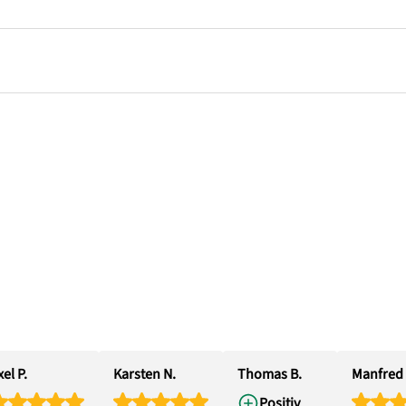
el P.
Karsten N.
Thomas B.
Manfred 
Positiv