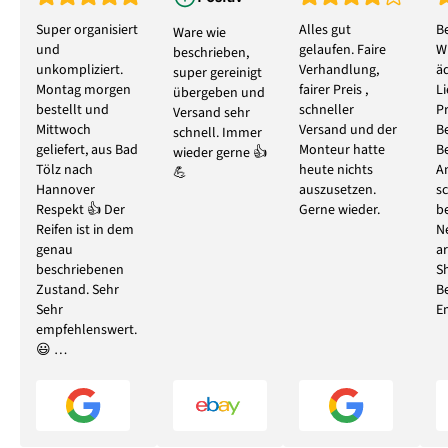
Super organisiert
Alles gut
B
Ware wie
und
gelaufen. Faire
W
beschrieben,
unkompliziert.
Verhandlung,
ä
super gereinigt
Montag morgen
fairer Preis ,
L
übergeben und
bestellt und
schneller
P
Versand sehr
Mittwoch
Versand und der
B
schnell. Immer
geliefert, aus Bad
Monteur hatte
B
wieder gerne 👍
Tölz nach
heute nichts
A
💪
Hannover
auszusetzen.
s
Respekt 👍 Der
Gerne wieder.
b
Reifen ist in dem
N
genau
ar
beschriebenen
S
Zustand. Sehr
B
Sehr
E
empfehlenswert.
😃 …