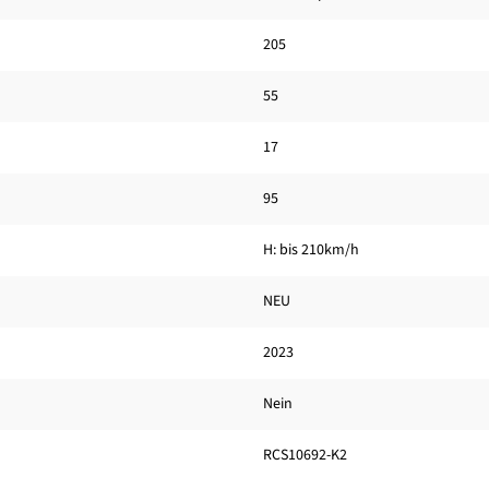
205
55
17
95
H: bis 210km/h
NEU
2023
Nein
RCS10692-K2