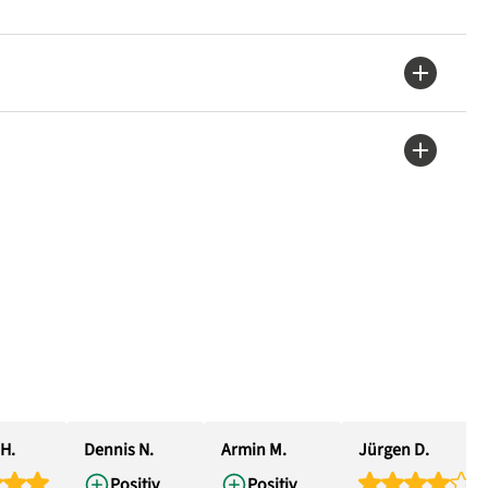
H.
Dennis N.
Armin M.
Jürgen D.
Positiv
Positiv