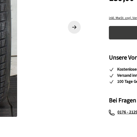
inkl. MwSt. zzgl. V
Produkt A
Unsere Vor
Kostenlose
Versand in
100 Tage G
Bei Fragen
0176 - 212