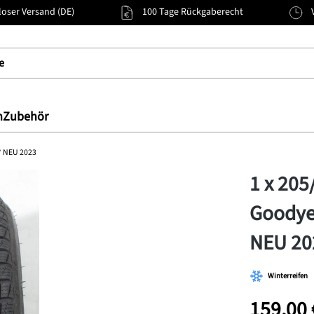
oser Versand (DE)
100 Tage Rückgaberecht
n
Zubehör
3* NEU 2023
1 x 205
Goodyea
NEU 20
Winterreifen
159,00 