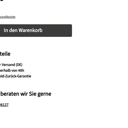
ersandkosten
nzahl: Gib den gewünschten Wert ein oder be
In den Warenkorb
teile
r Versand (DE)
nerhalb von 48h
eld-Zurück-Garantie
 beraten wir Sie gerne
98127