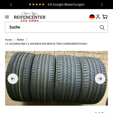
★★★★★
4,9 Google Bewertungen
Kostenlose
alt springen
general.prev
Nächst
Ware
Home
/
Reifen
/
2 X 225/45R18 95W 2 X 245/40R18 97W BERLIN TIRES SOMMERREIFEN NEU
Bildergalerie überspringen