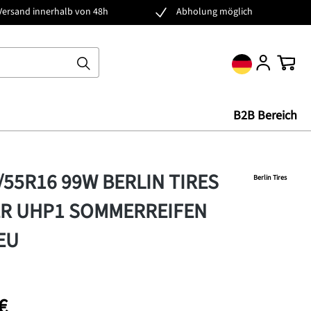
Versand innerhalb von 48h
Abholung möglich
Ware
B2B Bereich
5/55R16 99W BERLIN TIRES
Berlin Tires
R UHP1 SOMMERREIFEN
EU
€