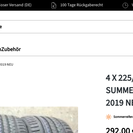
oser Versand (DE)
100 Tage Rückgaberecht
n
Zubehör
2019 NEU
4 X 22
SUMME
2019 N
Sommerreifen
292,00 