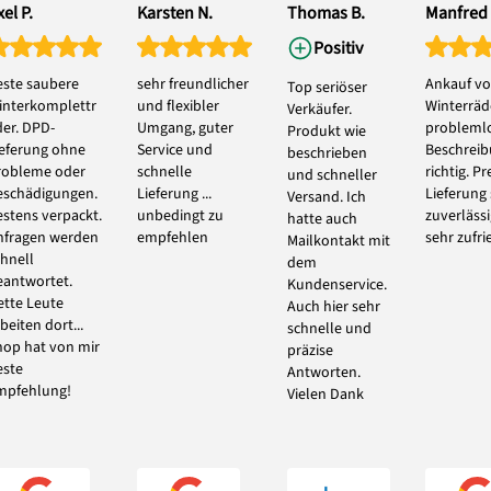
el P.
Karsten N.
Thomas B.
Manfred 
Positiv
este saubere
sehr freundlicher
Ankauf vo
Top seriöser
interkomplettr
und flexibler
Winterräde
Verkäufer.
der. DPD-
Umgang, guter
problemlo
Produkt wie
ieferung ohne
Service und
Beschrei
beschrieben
robleme oder
schnelle
richtig. Pr
und schneller
eschädigungen.
Lieferung ...
Lieferung
Versand. Ich
estens verpackt.
unbedingt zu
zuverlässi
hatte auch
nfragen werden
empfehlen
sehr zufri
Mailkontakt mit
chnell
dem
eantwortet.
Kundenservice.
ette Leute
Auch hier sehr
beiten dort...
schnelle und
hop hat von mir
präzise
este
Antworten.
mpfehlung!
Vielen Dank