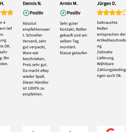
H.
Dennis N.
Armin M.
Jürgen D.
Positiv
Positiv
n 4
Gebrauchte
Absolut
Sehr guter
rn lief
Reifen
empfehlenswer
Kontakt, Reifen
s.
entsprechen der
t. Schneller
gekauft und am
bung
Artikelbeschreibu
Versand, sehr
selben Tag
eis OK.
ng.
gut verpackt,
montiert.
 sehr
Zeitnahe
Ware wie
Klasse gelaufen
g. Bin
Lieferung.
beschrieben,
eden.
Wählbare
Preis sehr gut.
Zahlungsbedingu
Da macht eBay
ngen auch Ok.
wieder Spaß.
Dieser Händler
ist 1000% zu
empfehlen.