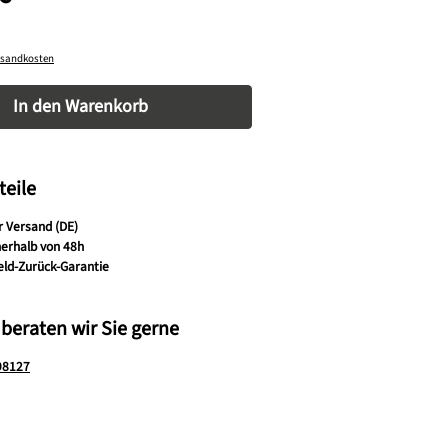
ersandkosten
nzahl: Gib den gewünschten Wert ein oder be
In den Warenkorb
teile
r Versand (DE)
nerhalb von 48h
eld-Zurück-Garantie
 beraten wir Sie gerne
98127