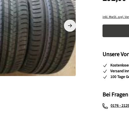
inkl. MwSt. zzgl. V
Produkt A
Unsere Vor
Kostenlose
Versand in
100 Tage G
Bei Fragen
0176 - 212