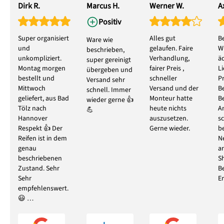
Dirk R.
Marcus H.
Werner W.
Ax
Positiv
Super organisiert
Alles gut
B
Ware wie
und
gelaufen. Faire
W
beschrieben,
unkompliziert.
Verhandlung,
ä
super gereinigt
Montag morgen
fairer Preis ,
L
übergeben und
bestellt und
schneller
P
Versand sehr
Mittwoch
Versand und der
B
schnell. Immer
geliefert, aus Bad
Monteur hatte
B
wieder gerne 👍
Tölz nach
heute nichts
A
💪
Hannover
auszusetzen.
s
Respekt 👍 Der
Gerne wieder.
b
Reifen ist in dem
N
genau
ar
beschriebenen
S
Zustand. Sehr
B
Sehr
E
empfehlenswert.
😃 …