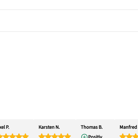
el P.
Karsten N.
Thomas B.
Manfred 
Positiv