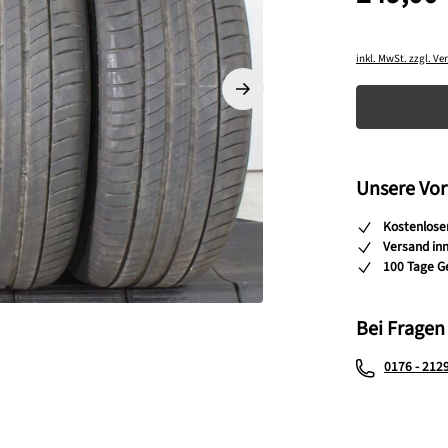
inkl. MwSt. zzgl. V
Produkt A
Unsere Vor
Kostenlose
Versand in
100 Tage G
Bei Fragen
0176 - 212