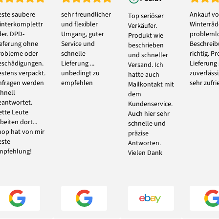
este saubere
sehr freundlicher
Ankauf vo
Top seriöser
interkomplettr
und flexibler
Winterräde
Verkäufer.
der. DPD-
Umgang, guter
problemlo
Produkt wie
ieferung ohne
Service und
Beschrei
beschrieben
robleme oder
schnelle
richtig. Pr
und schneller
eschädigungen.
Lieferung ...
Lieferung
Versand. Ich
estens verpackt.
unbedingt zu
zuverlässi
hatte auch
nfragen werden
empfehlen
sehr zufri
Mailkontakt mit
chnell
dem
eantwortet.
Kundenservice.
ette Leute
Auch hier sehr
beiten dort...
schnelle und
hop hat von mir
präzise
este
Antworten.
mpfehlung!
Vielen Dank