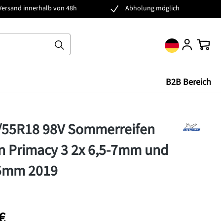
Versand innerhalb von 48h
Abholung möglich
Ware
B2B Bereich
5/55R18 98V Sommerreifen
n Primacy 3 2x 6,5-7mm und
,5mm 2019
€