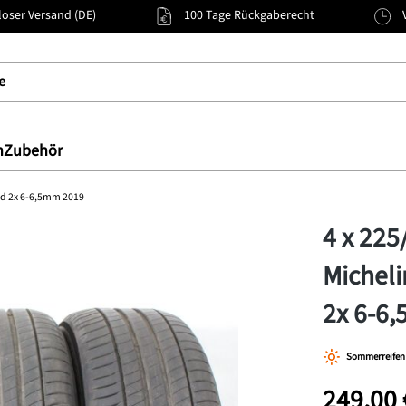
oser Versand (DE)
100 Tage Rückgaberecht
n
Zubehör
nd 2x 6-6,5mm 2019
4 x 22
Micheli
2x 6-6
Sommerreifen
249,00 