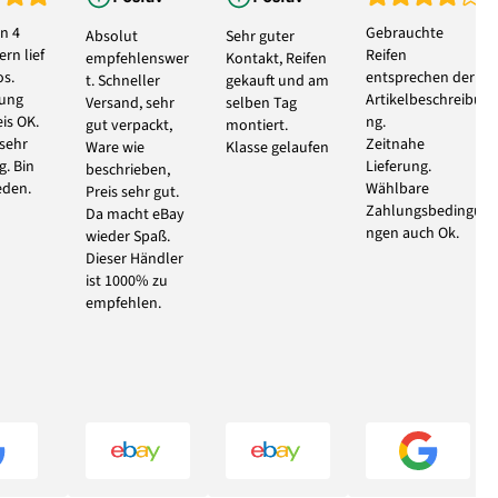
n 4
Gebrauchte
Absolut
Sehr guter
rn lief
Reifen
empfehlenswer
Kontakt, Reifen
s.
entsprechen der
t. Schneller
gekauft und am
bung
Artikelbeschreibu
Versand, sehr
selben Tag
eis OK.
ng.
gut verpackt,
montiert.
 sehr
Zeitnahe
Ware wie
Klasse gelaufen
g. Bin
Lieferung.
beschrieben,
eden.
Wählbare
Preis sehr gut.
Zahlungsbedingu
Da macht eBay
ngen auch Ok.
wieder Spaß.
Dieser Händler
ist 1000% zu
empfehlen.