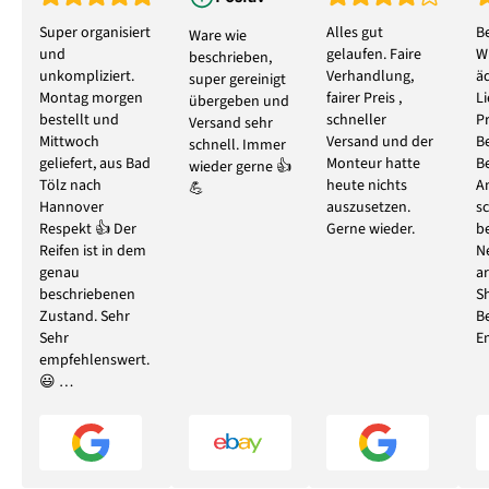
Super organisiert
Alles gut
B
Ware wie
und
gelaufen. Faire
W
beschrieben,
unkompliziert.
Verhandlung,
ä
super gereinigt
Montag morgen
fairer Preis ,
L
übergeben und
bestellt und
schneller
P
Versand sehr
Mittwoch
Versand und der
B
schnell. Immer
geliefert, aus Bad
Monteur hatte
B
wieder gerne 👍
Tölz nach
heute nichts
A
💪
Hannover
auszusetzen.
s
Respekt 👍 Der
Gerne wieder.
b
Reifen ist in dem
N
genau
ar
beschriebenen
S
Zustand. Sehr
B
Sehr
E
empfehlenswert.
😃 …