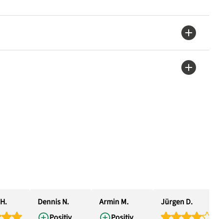
H.
Dennis N.
Armin M.
Jürgen D.
Positiv
Positiv