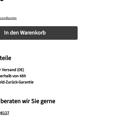
ersandkosten
nzahl: Gib den gewünschten Wert ein oder be
In den Warenkorb
teile
r Versand (DE)
nerhalb von 48h
eld-Zurück-Garantie
 beraten wir Sie gerne
98127