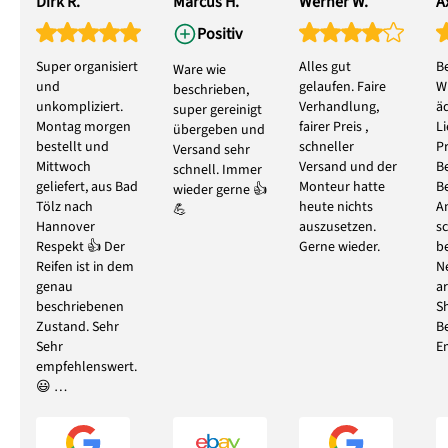
Dirk R.
Marcus H.
Werner W.
Ax
Positiv
Super organisiert
Alles gut
B
Ware wie
und
gelaufen. Faire
W
beschrieben,
unkompliziert.
Verhandlung,
ä
super gereinigt
Montag morgen
fairer Preis ,
L
übergeben und
bestellt und
schneller
P
Versand sehr
Mittwoch
Versand und der
B
schnell. Immer
geliefert, aus Bad
Monteur hatte
B
wieder gerne 👍
Tölz nach
heute nichts
A
💪
Hannover
auszusetzen.
s
Respekt 👍 Der
Gerne wieder.
b
Reifen ist in dem
N
genau
ar
beschriebenen
S
Zustand. Sehr
B
Sehr
E
empfehlenswert.
😃 …