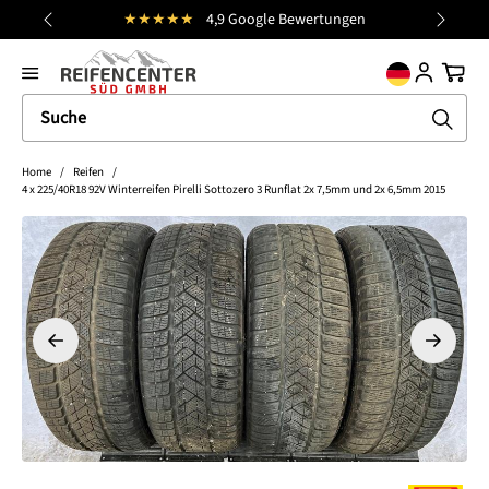
★★★★★
4,9 Google Bewertungen
Kosten
alt springen
general.prev
Nächst
Ware
Home
/
Reifen
/
4 x 225/40R18 92V Winterreifen Pirelli Sottozero 3 Runflat 2x 7,5mm und 2x 6,5mm 2015
Bildergalerie überspringen