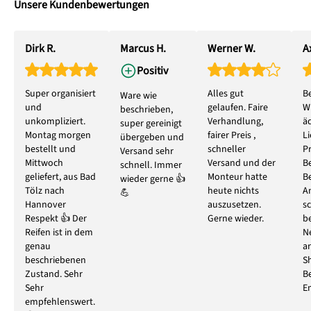
Unsere Kundenbewertungen
Dirk R.
Marcus H.
Werner W.
Ax
Positiv
Super organisiert
Alles gut
B
Ware wie
und
gelaufen. Faire
W
beschrieben,
unkompliziert.
Verhandlung,
ä
super gereinigt
Montag morgen
fairer Preis ,
L
übergeben und
bestellt und
schneller
P
Versand sehr
Mittwoch
Versand und der
B
schnell. Immer
geliefert, aus Bad
Monteur hatte
B
wieder gerne 👍
Tölz nach
heute nichts
A
💪
Hannover
auszusetzen.
s
Respekt 👍 Der
Gerne wieder.
b
Reifen ist in dem
N
genau
ar
beschriebenen
S
Zustand. Sehr
B
Sehr
E
empfehlenswert.