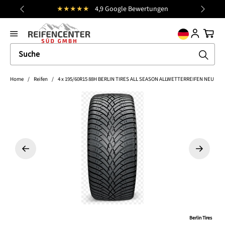
★★★★★
4,9 Google Bewertungen
Kost
alt springen
general.prev
Nächst
Ware
Home
/
Reifen
/
4 x 195/60R15 88H BERLIN TIRES ALL SEASON ALLWETTERREIFEN NEU
Bildergalerie überspringen
Berlin Tires