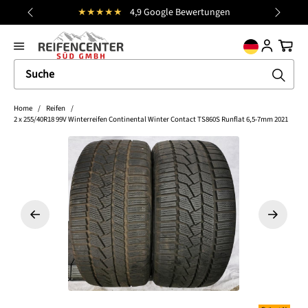
★★★★★
4,9 Google Bewertungen
Kos
alt springen
general.prev
Nächst
Ware
Home
/
Reifen
/
2 x 255/40R18 99V Winterreifen Continental Winter Contact TS860S Runflat 6,5-7mm 2021
Bildergalerie überspringen