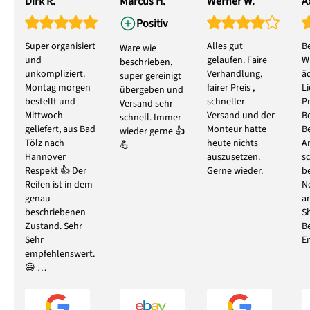
Dirk R.
Marcus H.
Werner W.
Ax
Positiv
Super organisiert
Alles gut
B
Ware wie
und
gelaufen. Faire
W
beschrieben,
unkompliziert.
Verhandlung,
ä
super gereinigt
Montag morgen
fairer Preis ,
L
übergeben und
bestellt und
schneller
P
Versand sehr
Mittwoch
Versand und der
B
schnell. Immer
geliefert, aus Bad
Monteur hatte
B
wieder gerne 👍
Tölz nach
heute nichts
A
💪
Hannover
auszusetzen.
s
Respekt 👍 Der
Gerne wieder.
b
Reifen ist in dem
N
genau
ar
beschriebenen
S
Zustand. Sehr
B
Sehr
E
empfehlenswert.
😃 …