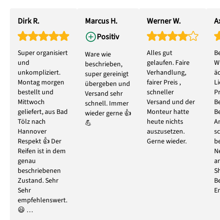
Dirk R.
Marcus H.
Werner W.
Ax
Positiv
Super organisiert
Alles gut
B
Ware wie
und
gelaufen. Faire
W
beschrieben,
unkompliziert.
Verhandlung,
ä
super gereinigt
Montag morgen
fairer Preis ,
L
übergeben und
bestellt und
schneller
P
Versand sehr
Mittwoch
Versand und der
B
schnell. Immer
geliefert, aus Bad
Monteur hatte
B
wieder gerne 👍
Tölz nach
heute nichts
A
💪
Hannover
auszusetzen.
s
Respekt 👍 Der
Gerne wieder.
b
Reifen ist in dem
N
genau
ar
beschriebenen
S
Zustand. Sehr
B
Sehr
E
empfehlenswert.
😃 …