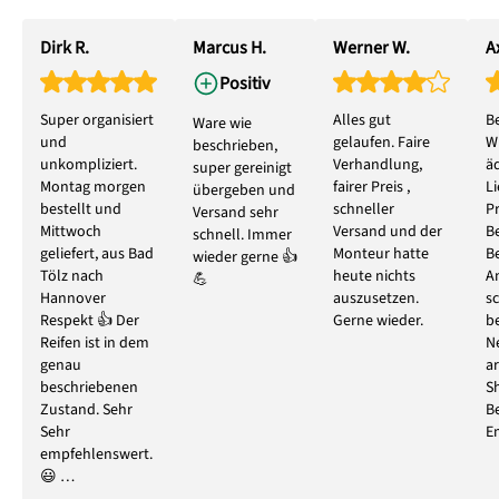
Dirk R.
Marcus H.
Werner W.
Ax
Positiv
Super organisiert
Alles gut
B
Ware wie
und
gelaufen. Faire
W
beschrieben,
unkompliziert.
Verhandlung,
ä
super gereinigt
Montag morgen
fairer Preis ,
L
übergeben und
bestellt und
schneller
P
Versand sehr
Mittwoch
Versand und der
B
schnell. Immer
geliefert, aus Bad
Monteur hatte
B
wieder gerne 👍
Tölz nach
heute nichts
A
💪
Hannover
auszusetzen.
s
Respekt 👍 Der
Gerne wieder.
b
Reifen ist in dem
N
genau
ar
beschriebenen
S
Zustand. Sehr
B
Sehr
E
empfehlenswert.
😃 …