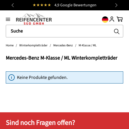
★★★★★
4,9 Google Bewertungen
alt springen
general.prev
Nächst
Ware
Home
/
Winterkompletträder
/
Mercedes-Benz
/
M-Klasse / ML
Mercedes-Benz M-Klasse / ML Winterkompletträder
Keine Produkte gefunden.
Sind noch Fragen offen?