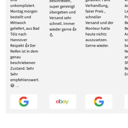
und
gelaufen. Faire
W
beschrieben,
unkompliziert.
Verhandlung,
ä
super gereinigt
Montag morgen
fairer Preis ,
L
übergeben und
bestellt und
schneller
P
Versand sehr
Mittwoch
Versand und der
B
schnell. Immer
geliefert, aus Bad
Monteur hatte
B
wieder gerne 👍
Tölz nach
heute nichts
A
💪
Hannover
auszusetzen.
s
Respekt 👍 Der
Gerne wieder.
b
Reifen ist in dem
N
genau
ar
beschriebenen
S
Zustand. Sehr
B
Sehr
E
empfehlenswert.
😃 …