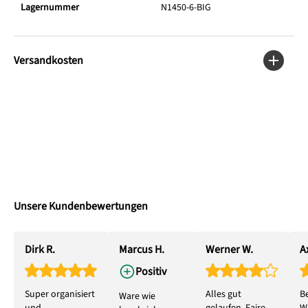
Lagernummer
N1450-6-BIG
Versandkosten
Unsere Kundenbewertungen
Dirk R.
Marcus H.
Werner W.
Ax
Positiv
Super organisiert
Alles gut
B
Ware wie