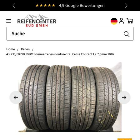
★★★★★
4,9 Google Bewertungen
Kosten
alt springen
general.prev
Nächst
Ware
Home
/
Reifen
/
4 x 235/60R20 108W Sommerreifen Continental Cross Contact LX 7,5mm 2016
Bildergalerie überspringen