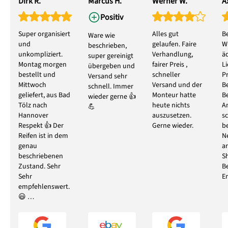
Dirk R.
Marcus H.
Werner W.
Ax
Positiv
Super organisiert
Alles gut
B
Ware wie
und
gelaufen. Faire
W
beschrieben,
unkompliziert.
Verhandlung,
ä
super gereinigt
Montag morgen
fairer Preis ,
L
übergeben und
bestellt und
schneller
P
Versand sehr
Mittwoch
Versand und der
B
schnell. Immer
geliefert, aus Bad
Monteur hatte
B
wieder gerne 👍
Tölz nach
heute nichts
A
💪
Hannover
auszusetzen.
s
Respekt 👍 Der
Gerne wieder.
b
Reifen ist in dem
N
genau
ar
beschriebenen
S
Zustand. Sehr
B
Sehr
E
empfehlenswert.
😃 …