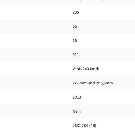
205
55
16
911
V: bis 240 km/h
2x 6mm und 2x 5,5mm
2013
Nein
2MO-284-(4B)