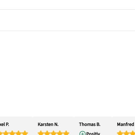
el P.
Karsten N.
Thomas B.
Manfred 
Positiv