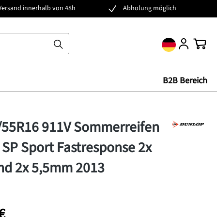
Versand innerhalb von 48h
Abholung möglich
Ware
B2B Bereich
5/55R16 911V Sommerreifen
SP Sport Fastresponse 2x
d 2x 5,5mm 2013
€