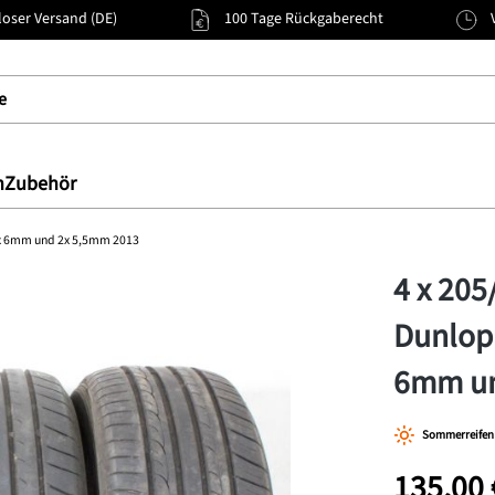
oser Versand (DE)
100 Tage Rückgaberecht
n
Zubehör
2x 6mm und 2x 5,5mm 2013
4 x 20
Dunlop 
6mm un
Sommerreifen
135,00 