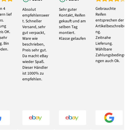
n 4
Gebrauchte
Absolut
Sehr guter
rn lief
Reifen
empfehlenswer
Kontakt, Reifen
s.
entsprechen der
t. Schneller
gekauft und am
bung
Artikelbeschreibu
Versand, sehr
selben Tag
eis OK.
ng.
gut verpackt,
montiert.
 sehr
Zeitnahe
Ware wie
Klasse gelaufen
g. Bin
Lieferung.
beschrieben,
eden.
Wählbare
Preis sehr gut.
Zahlungsbedingu
Da macht eBay
ngen auch Ok.
wieder Spaß.
Dieser Händler
ist 1000% zu
empfehlen.