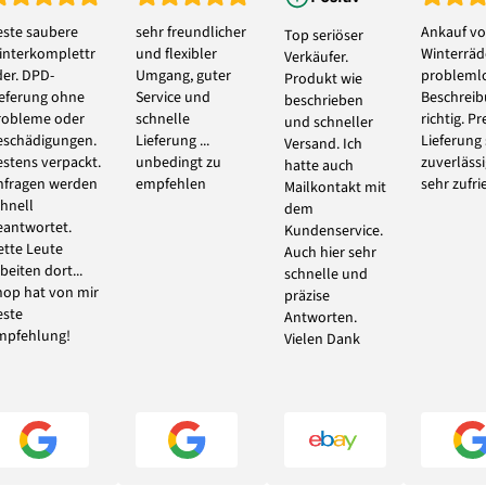
este saubere
sehr freundlicher
Ankauf vo
Top seriöser
interkomplettr
und flexibler
Winterräde
Verkäufer.
der. DPD-
Umgang, guter
problemlo
Produkt wie
ieferung ohne
Service und
Beschrei
beschrieben
robleme oder
schnelle
richtig. Pr
und schneller
eschädigungen.
Lieferung ...
Lieferung
Versand. Ich
estens verpackt.
unbedingt zu
zuverlässi
hatte auch
nfragen werden
empfehlen
sehr zufri
Mailkontakt mit
chnell
dem
eantwortet.
Kundenservice.
ette Leute
Auch hier sehr
beiten dort...
schnelle und
hop hat von mir
präzise
este
Antworten.
mpfehlung!
Vielen Dank