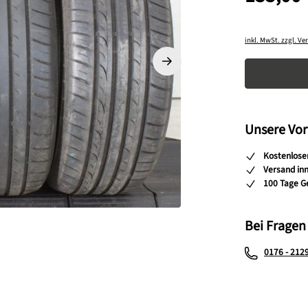
inkl. MwSt. zzgl. V
Produkt A
Unsere Vor
Kostenlose
Versand in
100 Tage G
Bei Fragen
0176 - 212