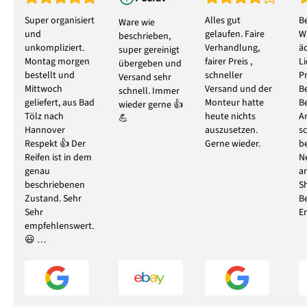
Super organisiert
Alles gut
B
Ware wie
und
gelaufen. Faire
W
beschrieben,
unkompliziert.
Verhandlung,
ä
super gereinigt
Montag morgen
fairer Preis ,
L
übergeben und
bestellt und
schneller
P
Versand sehr
Mittwoch
Versand und der
B
schnell. Immer
geliefert, aus Bad
Monteur hatte
B
wieder gerne 👍
Tölz nach
heute nichts
A
💪
Hannover
auszusetzen.
s
Respekt 👍 Der
Gerne wieder.
b
Reifen ist in dem
N
genau
ar
beschriebenen
S
Zustand. Sehr
B
Sehr
E
empfehlenswert.
😃 …