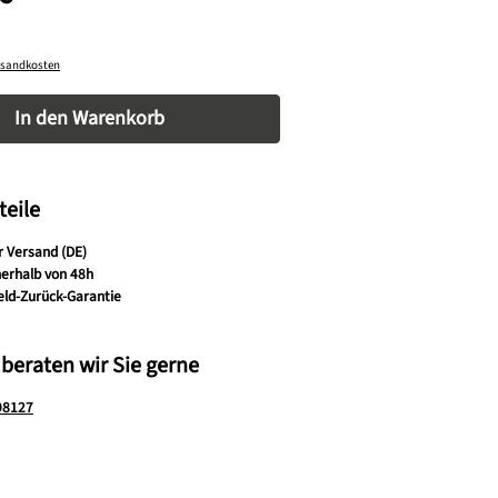
ersandkosten
nzahl: Gib den gewünschten Wert ein oder be
In den Warenkorb
teile
r Versand (DE)
nerhalb von 48h
eld-Zurück-Garantie
 beraten wir Sie gerne
98127