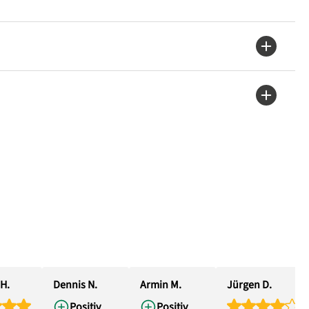
H.
Dennis N.
Armin M.
Jürgen D.
Positiv
Positiv