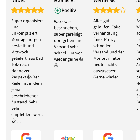
Dirk R.
Marcus H.
Werner W.
Ax
Positiv
Super organisiert
Alles gut
B
Ware wie
und
gelaufen. Faire
W
beschrieben,
unkompliziert.
Verhandlung,
ä
super gereinigt
Montag morgen
fairer Preis ,
L
übergeben und
bestellt und
schneller
P
Versand sehr
Mittwoch
Versand und der
B
schnell. Immer
geliefert, aus Bad
Monteur hatte
B
wieder gerne 👍
Tölz nach
heute nichts
A
💪
Hannover
auszusetzen.
s
Respekt 👍 Der
Gerne wieder.
b
Reifen ist in dem
N
genau
ar
beschriebenen
S
Zustand. Sehr
B
Sehr
E
empfehlenswert.
😃 …