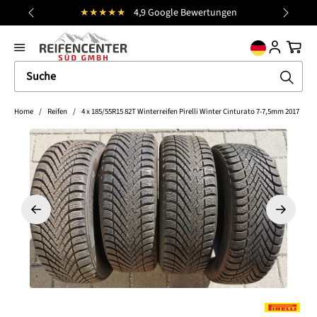
★★★★★
4,9 Google Bewertungen
Kost
alt springen
general.prev
Nächst
Ware
Home
/
Reifen
/
4 x 185/55R15 82T Winterreifen Pirelli Winter Cinturato 7-7,5mm 2017
Bildergalerie überspringen