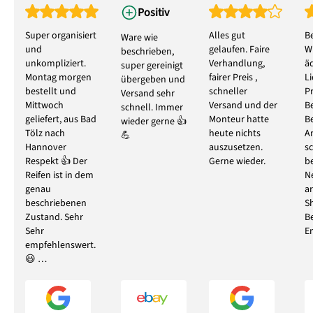
Positiv
Super organisiert
Alles gut
B
Ware wie
und
gelaufen. Faire
W
beschrieben,
unkompliziert.
Verhandlung,
ä
super gereinigt
Montag morgen
fairer Preis ,
L
übergeben und
bestellt und
schneller
P
Versand sehr
Mittwoch
Versand und der
B
schnell. Immer
geliefert, aus Bad
Monteur hatte
B
wieder gerne 👍
Tölz nach
heute nichts
A
💪
Hannover
auszusetzen.
s
Respekt 👍 Der
Gerne wieder.
b
Reifen ist in dem
N
genau
ar
beschriebenen
S
Zustand. Sehr
B
Sehr
E
empfehlenswert.
😃 …