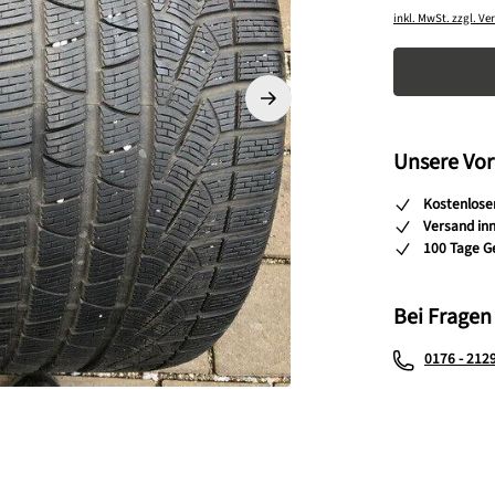
inkl. MwSt. zzgl. V
Produkt A
Unsere Vor
Kostenlose
Versand in
100 Tage G
Bei Fragen
0176 - 212