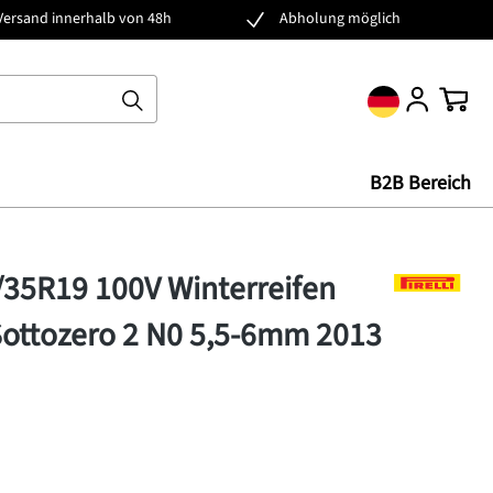
Versand innerhalb von 48h
Abholung möglich
Ware
B2B Bereich
/35R19 100V Winterreifen
 Sottozero 2 N0 5,5-6mm 2013