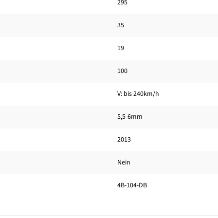
295
35
19
100
V: bis 240km/h
5,5-6mm
2013
Nein
4B-104-DB