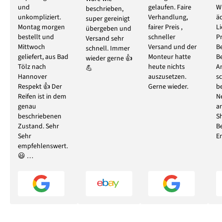
und
gelaufen. Faire
W
beschrieben,
unkompliziert.
Verhandlung,
ä
super gereinigt
Montag morgen
fairer Preis ,
L
übergeben und
bestellt und
schneller
P
Versand sehr
Mittwoch
Versand und der
B
schnell. Immer
geliefert, aus Bad
Monteur hatte
B
wieder gerne 👍
Tölz nach
heute nichts
A
💪
Hannover
auszusetzen.
s
Respekt 👍 Der
Gerne wieder.
b
Reifen ist in dem
N
genau
ar
beschriebenen
S
Zustand. Sehr
B
Sehr
E
empfehlenswert.
😃 …