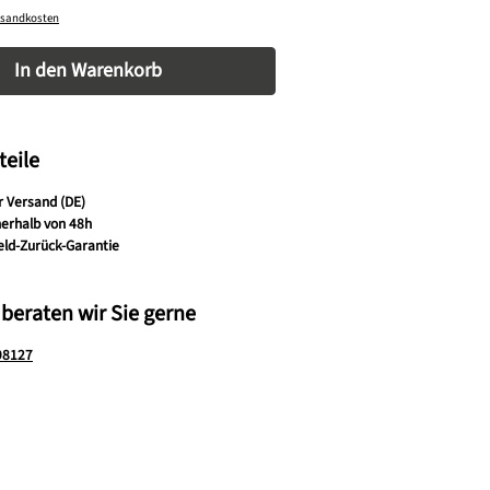
ersandkosten
nzahl: Gib den gewünschten Wert ein oder be
In den Warenkorb
teile
r Versand (DE)
nerhalb von 48h
eld-Zurück-Garantie
 beraten wir Sie gerne
98127