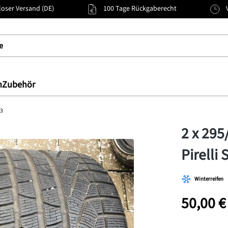
oser Versand (DE)
100 Tage Rückgaberecht
n
Zubehör
13
2 x 295
Pirelli
Winterreifen
50,00 €