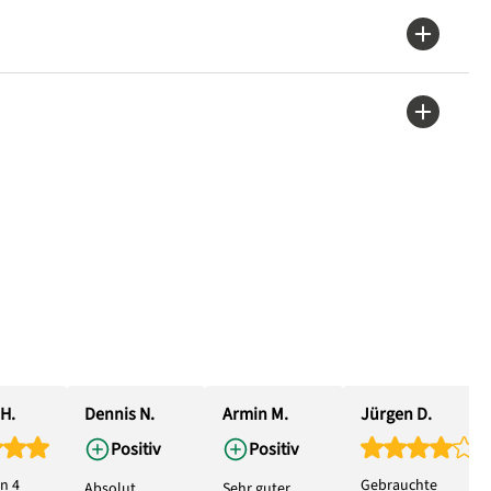
H.
Dennis N.
Armin M.
Jürgen D.
Positiv
Positiv
n 4
Gebrauchte
Absolut
Sehr guter