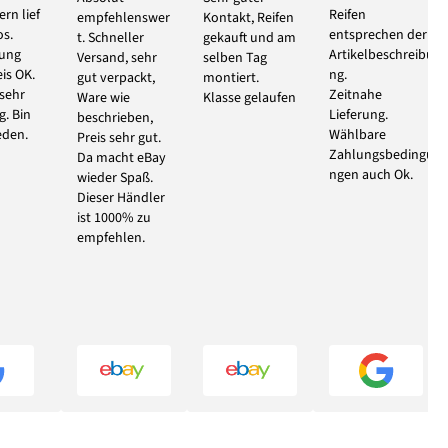
rn lief
Reifen
empfehlenswer
Kontakt, Reifen
s.
entsprechen der
t. Schneller
gekauft und am
bung
Artikelbeschreibu
Versand, sehr
selben Tag
eis OK.
ng.
gut verpackt,
montiert.
 sehr
Zeitnahe
Ware wie
Klasse gelaufen
g. Bin
Lieferung.
beschrieben,
eden.
Wählbare
Preis sehr gut.
Zahlungsbedingu
Da macht eBay
ngen auch Ok.
wieder Spaß.
Dieser Händler
ist 1000% zu
empfehlen.