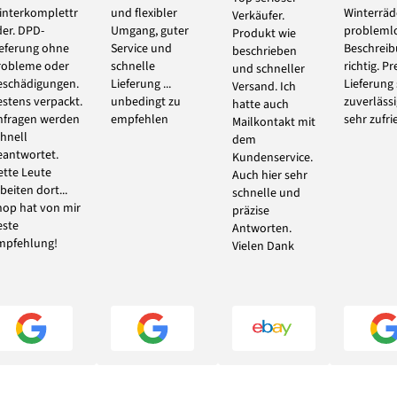
interkomplettr
und flexibler
Winterräde
Verkäufer.
der. DPD-
Umgang, guter
problemlo
Produkt wie
ieferung ohne
Service und
Beschrei
beschrieben
robleme oder
schnelle
richtig. Pr
und schneller
eschädigungen.
Lieferung ...
Lieferung
Versand. Ich
estens verpackt.
unbedingt zu
zuverlässi
hatte auch
nfragen werden
empfehlen
sehr zufri
Mailkontakt mit
chnell
dem
eantwortet.
Kundenservice.
ette Leute
Auch hier sehr
beiten dort...
schnelle und
hop hat von mir
präzise
este
Antworten.
mpfehlung!
Vielen Dank