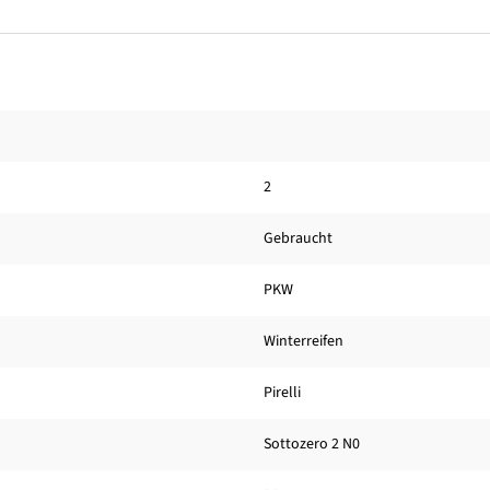
2
Gebraucht
PKW
Winterreifen
Pirelli
Sottozero 2 N0