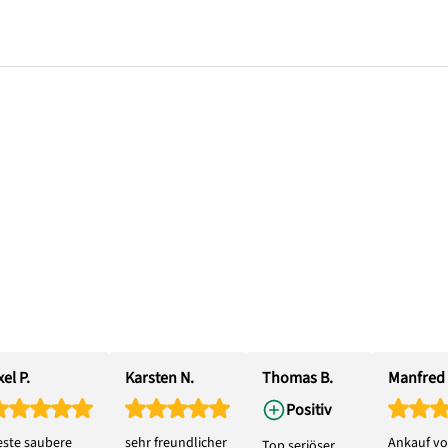
el P.
Karsten N.
Thomas B.
Manfred 
Positiv
este saubere
sehr freundlicher
Ankauf vo
Top seriöser