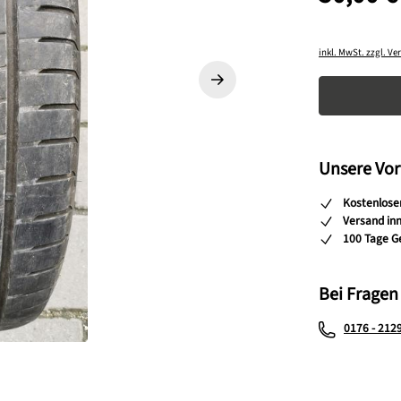
inkl. MwSt. zzgl. V
Produkt A
Unsere Vor
Kostenlose
Versand in
100 Tage G
Bei Fragen
0176 - 212