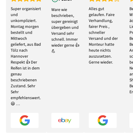
Super organisiert
Alles gut
B
Ware wie
und
gelaufen. Faire
W
beschrieben,
unkompliziert.
Verhandlung,
ä
super gereinigt
Montag morgen
fairer Preis ,
L
übergeben und
bestellt und
schneller
P
Versand sehr
Mittwoch
Versand und der
B
schnell. Immer
geliefert, aus Bad
Monteur hatte
B
wieder gerne 👍
Tölz nach
heute nichts
A
💪
Hannover
auszusetzen.
s
Respekt 👍 Der
Gerne wieder.
b
Reifen ist in dem
N
genau
ar
beschriebenen
S
Zustand. Sehr
B
Sehr
E
empfehlenswert.
😃 …