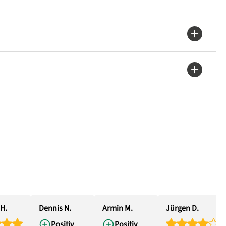
H.
Dennis N.
Armin M.
Jürgen D.
Positiv
Positiv