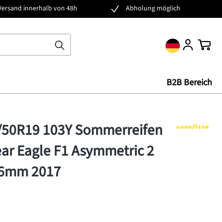
Versand innerhalb von 48h
Abholung möglich
Ware
B2B Bereich
5/50R19 103Y Sommerreifen
ar Eagle F1 Asymmetric 2
-6mm 2017