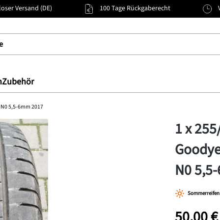
oser Versand (DE)
100 Tage Rückgaberecht
n
Zubehör
2 N0 5,5-6mm 2017
1 x 25
Goodye
N0 5,5
Sommerreifen
50,00 €