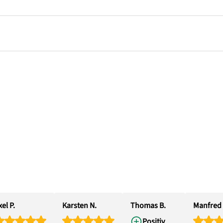
el P.
Karsten N.
Thomas B.
Manfred 
Positiv