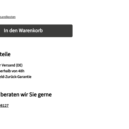
ersandkosten
nzahl: Gib den gewünschten Wert ein oder be
In den Warenkorb
teile
r Versand (DE)
nerhalb von 48h
eld-Zurück-Garantie
 beraten wir Sie gerne
98127