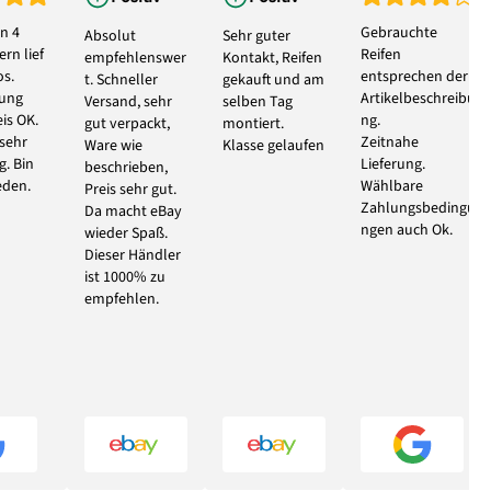
n 4
Gebrauchte
Absolut
Sehr guter
rn lief
Reifen
empfehlenswer
Kontakt, Reifen
s.
entsprechen der
t. Schneller
gekauft und am
bung
Artikelbeschreibu
Versand, sehr
selben Tag
eis OK.
ng.
gut verpackt,
montiert.
 sehr
Zeitnahe
Ware wie
Klasse gelaufen
g. Bin
Lieferung.
beschrieben,
eden.
Wählbare
Preis sehr gut.
Zahlungsbedingu
Da macht eBay
ngen auch Ok.
wieder Spaß.
Dieser Händler
ist 1000% zu
empfehlen.