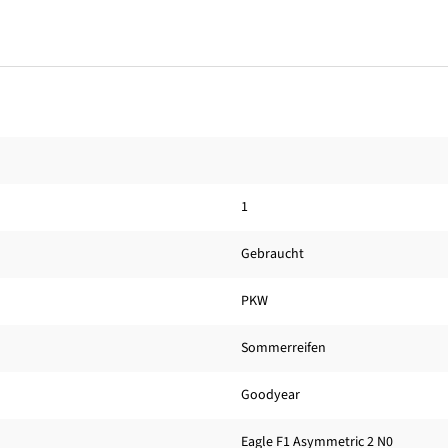
1
Gebraucht
PKW
Sommerreifen
Goodyear
Eagle F1 Asymmetric 2 N0