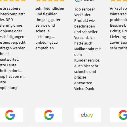
este saubere
sehr freundlicher
Ankauf vo
Top seriöser
interkomplettr
und flexibler
Winterräde
Verkäufer.
der. DPD-
Umgang, guter
problemlo
Produkt wie
ieferung ohne
Service und
Beschrei
beschrieben
robleme oder
schnelle
richtig. Pr
und schneller
eschädigungen.
Lieferung ...
Lieferung
Versand. Ich
estens verpackt.
unbedingt zu
zuverlässi
hatte auch
nfragen werden
empfehlen
sehr zufri
Mailkontakt mit
chnell
dem
eantwortet.
Kundenservice.
ette Leute
Auch hier sehr
beiten dort...
schnelle und
hop hat von mir
präzise
este
Antworten.
mpfehlung!
Vielen Dank